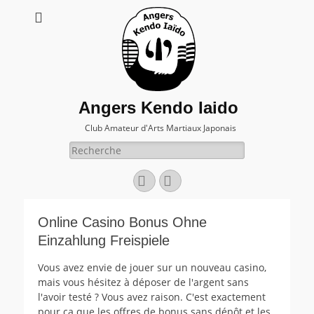
Angers Kendo Iaido
Club Amateur d'Arts Martiaux Japonais
Rechercher :
Facebook
E-
mail
Online Casino Bonus Ohne
Einzahlung Freispiele
Vous avez envie de jouer sur un nouveau casino,
mais vous hésitez à déposer de l'argent sans
l'avoir testé ? Vous avez raison. C'est exactement
pour ça que les offres de bonus sans dépôt et les