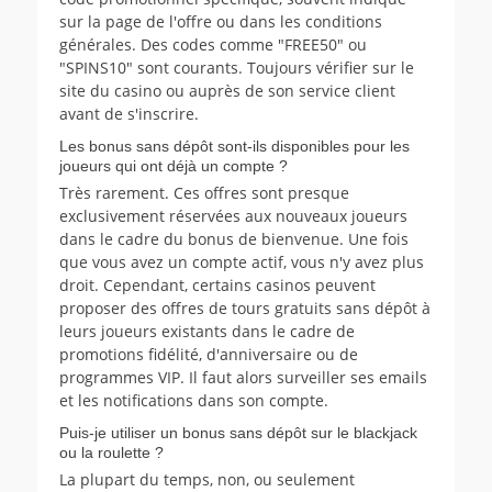
sur la page de l'offre ou dans les conditions
générales. Des codes comme "FREE50" ou
"SPINS10" sont courants. Toujours vérifier sur le
site du casino ou auprès de son service client
avant de s'inscrire.
Les bonus sans dépôt sont-ils disponibles pour les
joueurs qui ont déjà un compte ?
Très rarement. Ces offres sont presque
exclusivement réservées aux nouveaux joueurs
dans le cadre du bonus de bienvenue. Une fois
que vous avez un compte actif, vous n'y avez plus
droit. Cependant, certains casinos peuvent
proposer des offres de tours gratuits sans dépôt à
leurs joueurs existants dans le cadre de
promotions fidélité, d'anniversaire ou de
programmes VIP. Il faut alors surveiller ses emails
et les notifications dans son compte.
Puis-je utiliser un bonus sans dépôt sur le blackjack
ou la roulette ?
La plupart du temps, non, ou seulement