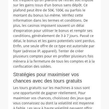
sur les gains issus d'un bonus sans dépôt. Ce
plafond peut être de 50€, 100€, ou parfois le
montant du bonus lui-même. Vérifiez cette
information dans les termes et conditions. De
plus, les casinos imposent souvent un délai
d'expiration pour utiliser le bonus et remplir ses
conditions, généralement de 3 à 7 jours. Passé ce
délai, le bonus et les gains potentiels sont perdus.
Enfin, une seule offre de ce type est autorisée par
foyer (adresse IP, appareil). Tenter de créer
plusieurs comptes pour en profiter plusieurs fois
mènera à la fermeture de tous les comptes et à la
confiscation des soldes.
Stratégies pour maximiser vos
chances avec des tours gratuits
Les tours gratuits sur les machines à sous sont
une opportunité de gagner réellement. Pour
maximiser vos chances, choisissez des jeux que
vous connaissez ou dont la volatilité est moyenne
à faible. Les jeux à haute volatilité peuvent offrir