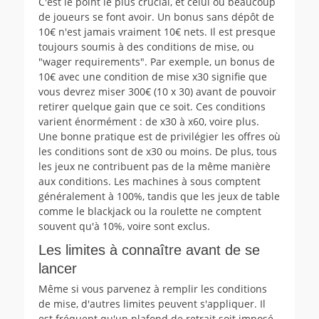
C'est le point le plus crucial, et celui où beaucoup
de joueurs se font avoir. Un bonus sans dépôt de
10€ n'est jamais vraiment 10€ nets. Il est presque
toujours soumis à des conditions de mise, ou
"wager requirements". Par exemple, un bonus de
10€ avec une condition de mise x30 signifie que
vous devrez miser 300€ (10 x 30) avant de pouvoir
retirer quelque gain que ce soit. Ces conditions
varient énormément : de x30 à x60, voire plus.
Une bonne pratique est de privilégier les offres où
les conditions sont de x30 ou moins. De plus, tous
les jeux ne contribuent pas de la même manière
aux conditions. Les machines à sous comptent
généralement à 100%, tandis que les jeux de table
comme le blackjack ou la roulette ne comptent
souvent qu'à 10%, voire sont exclus.
Les limites à connaître avant de se
lancer
Même si vous parvenez à remplir les conditions
de mise, d'autres limites peuvent s'appliquer. Il
est fréquent qu'un plafond de retrait soit imposé