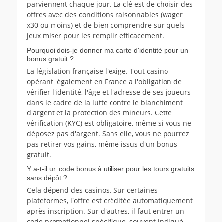
parviennent chaque jour. La clé est de choisir des
offres avec des conditions raisonnables (wager
x30 ou moins) et de bien comprendre sur quels
jeux miser pour les remplir efficacement.
Pourquoi dois-je donner ma carte d'identité pour un
bonus gratuit ?
La législation française l'exige. Tout casino
opérant légalement en France a l'obligation de
vérifier l'identité, l'âge et l'adresse de ses joueurs
dans le cadre de la lutte contre le blanchiment
d'argent et la protection des mineurs. Cette
vérification (KYC) est obligatoire, même si vous ne
déposez pas d'argent. Sans elle, vous ne pourrez
pas retirer vos gains, même issus d'un bonus
gratuit.
Y a-t-il un code bonus à utiliser pour les tours gratuits
sans dépôt ?
Cela dépend des casinos. Sur certaines
plateformes, l'offre est créditée automatiquement
après inscription. Sur d'autres, il faut entrer un
code promotionnel spécifique, souvent indiqué