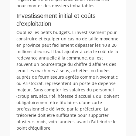
pour monter des dossiers imbattables.
Investissement initial et coûts
d'exploitation
Oubliez les petits budgets. L'investissement pour
construire et équiper un casino de taille moyenne
en province peut facilement dépasser les 10 à 20
millions d'euros. Il faut ajouter à cela le coût de la
redevance annuelle à la commune, qui est
souvent un pourcentage du chiffre d'affaires des
jeux. Les machines à sous, achetées ou louées
auprès de fournisseurs agréés comme Novomatic
ou Aristocrat, représentent un poste de dépense
majeur. Sans compter les salaires du personnel
(croupiers, sécurité, hôtesse d'accueil), qui doivent
obligatoirement être titulaires d'une carte
professionnelle délivrée par la préfecture. La
trésorerie doit être suffisante pour supporter
plusieurs mois, voire années, avant d'atteindre le
point d'équilibre.