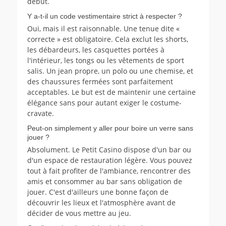
début.
Y a-t-il un code vestimentaire strict à respecter ?
Oui, mais il est raisonnable. Une tenue dite «
correcte » est obligatoire. Cela exclut les shorts,
les débardeurs, les casquettes portées à
l'intérieur, les tongs ou les vêtements de sport
salis. Un jean propre, un polo ou une chemise, et
des chaussures fermées sont parfaitement
acceptables. Le but est de maintenir une certaine
élégance sans pour autant exiger le costume-
cravate.
Peut-on simplement y aller pour boire un verre sans
jouer ?
Absolument. Le Petit Casino dispose d'un bar ou
d'un espace de restauration légère. Vous pouvez
tout à fait profiter de l'ambiance, rencontrer des
amis et consommer au bar sans obligation de
jouer. C'est d'ailleurs une bonne façon de
découvrir les lieux et l'atmosphère avant de
décider de vous mettre au jeu.