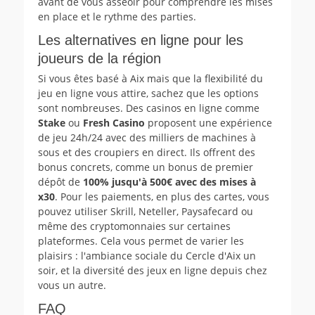
avant de vous asseoir pour comprendre les mises
en place et le rythme des parties.
Les alternatives en ligne pour les
joueurs de la région
Si vous êtes basé à Aix mais que la flexibilité du
jeu en ligne vous attire, sachez que les options
sont nombreuses. Des casinos en ligne comme
Stake
ou
Fresh Casino
proposent une expérience
de jeu 24h/24 avec des milliers de machines à
sous et des croupiers en direct. Ils offrent des
bonus concrets, comme un bonus de premier
dépôt de
100% jusqu'à 500€ avec des mises à
x30
. Pour les paiements, en plus des cartes, vous
pouvez utiliser Skrill, Neteller, Paysafecard ou
même des cryptomonnaies sur certaines
plateformes. Cela vous permet de varier les
plaisirs : l'ambiance sociale du Cercle d'Aix un
soir, et la diversité des jeux en ligne depuis chez
vous un autre.
FAQ