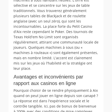
machines à sous flambant neuves. L'offre est
sélective et se concentre sur les jeux de table
traditionnels. Vous trouverez généralement
plusieurs tables de Blackjack et de roulette
anglaise (avec un seul zéro), qui sont les
incontournables. La place forte du Petit Casino
d'Aix reste cependant le Poker. Des tournois de
Texas Hold'em No Limit sont organisés
régulièrement, attirant une communauté locale de
joueurs. Quelques machines à sous (ou «
machines à rouleaux ») sont également présentes,
mais en nombre limité. L'accent est clairement
mis sur les jeux où l'habileté et la stratégie ont
leur place.
Avantages et inconvénients par
rapport aux casinos en ligne
Pourquoi choisir de se rendre physiquement à Aix
quand on peut jouer en ligne depuis son canapé ?
La réponse est dans l'expérience sociale et le
contrôle tangible. Ici, pas de bonus de bienvenue
à 200% avec des conditions de mise complexes.