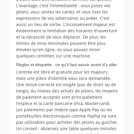
L'avantage, c'est l'immédiateté : vous posez vos
jetons, vous sentez les cartes, et vous lisez les
expressions de vos adversaires au poker. C'est
aussi un lieu de sortie. L'inconvénient majeur est
évidemment la limitation des horaires d'ouverture
et la nécessité de vous déplacer. De plus, les
limites de mise minimales peuvent être plus
élevées qu'en ligne, où vous pouvez miser
quelques centimes sur une machine.
Règles et étiquette : ce qu'il faut savoir avant d'y aller
L'entrée est libre et gratuite pour les majeurs,
mais une pièce d'identité vous sera demandée.
Une tenue correcte est exigée (pas de short ou de
tongs). Au niveau des achats de jetons, les moyens
de paiement acceptés sont principalement
l'espèce et la carte bancaire (Visa, Mastercard).
Les paiements par mobile type Apple Pay ou les
portefeuilles électroniques comme PayPal ne sont
pas utilisables pour acheter des jetons au guichet.
Un conseil : observez une table quelques minutes