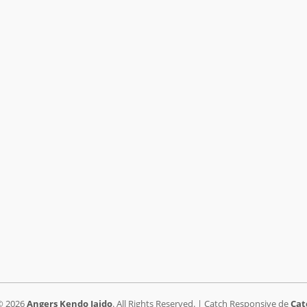
© 2026
Angers Kendo Iaido
. All Rights Reserved. | Catch Responsive de
Cat