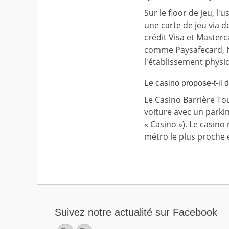
Sur le floor de jeu, l
une carte de jeu via d
crédit Visa et Master
comme Paysafecard, N
l'établissement physi
Le casino propose-t-il 
Le Casino Barrière Toul
voiture avec un parkin
« Casino »). Le casino
métro le plus proche e
Suivez notre actualité sur Facebook