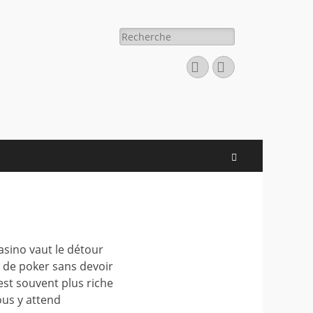
Rechercher :
Facebook
E-
mail
Recherche
asino vaut le détour
 de poker sans devoir
st souvent plus riche
ous y attend