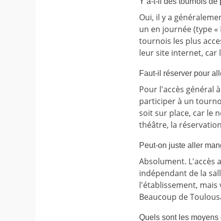
Y a-t-il des tournois d
Oui, il y a généralem
un en journée (type « 
tournois les plus acc
leur site internet, car
Faut-il réserver pour al
Pour l'accès général à
participer à un tournoi
soit sur place, car le
théâtre, la réservation
Peut-on juste aller man
Absolument. L'accès aux
indépendant de la sal
l'établissement, mais
Beaucoup de Toulousai
Quels sont les moyens 