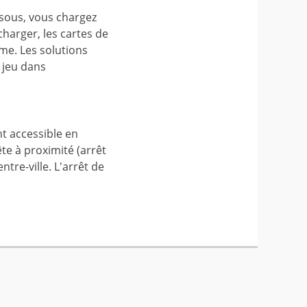
à sous, vous chargez
charger, les cartes de
me. Les solutions
 jeu dans
nt accessible en
te à proximité (arrêt
tre-ville. L'arrêt de