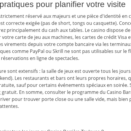
pratiques pour planifier votre visite
strictement réservé aux majeurs et une pièce d'identité en c
est correcte exigée (pas de short, tongs ou casquette). Con
erez principalement du cash aux tables. Le casino dispose de
r votre carte de jeu aux machines, les cartes de crédit Visa
les virements depuis votre compte bancaire via les terminau
iques comme PayPal ou Skrill ne sont pas utilisables sur le fl
éservations en ligne de spectacles.
re sont extensifs : la salle de jeux est ouverte tous les jou
ekend). Les restaurants et bars ont leurs propres horaires, q
 gratuite, sauf pour certains événements spéciaux en soirée. 
 gratuit. En somme, consulter le programme du Casino Barr
river pour trouver porte close ou une salle vide, mais bien 
attentes.