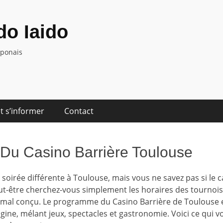
o Iaido
aponais
t s’informer
Contact
u Casino Barrière Toulouse
soirée différente à Toulouse, mais vous ne savez pas si le c
ut-être cherchez-vous simplement les horaires des tournois
 mal conçu. Le programme du Casino Barrière de Toulouse e
agine, mélant jeux, spectacles et gastronomie. Voici ce qui v