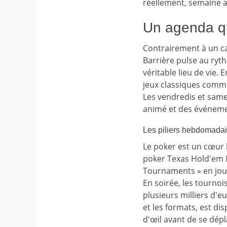
réellement, semaine 
Un agenda qu
Contrairement à un ca
Barrière pulse au ryt
véritable lieu de vie.
jeux classiques comme
Les vendredis et samed
animé et des événeme
Les piliers hebdomadair
Le poker est un cœur 
poker Texas Hold'em No
Tournaments » en jour
En soirée, les tourno
plusieurs milliers d'e
et les formats, est dis
d'œil avant de se dépl