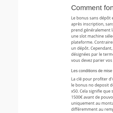
Comment fon
Le bonus sans dépôt e
après inscription, sa
prend généralement la
une slot machine séle
plateforme. Contraire
un dépôt. Cependant, 
désignées par le term
vous devez parier vos 
Les conditions de mise
La clé pour profiter 
le bonus no deposit de
x50. Cela signifie que
1500€ avant de pouvoi
uniquement au montan
différemment au rempl