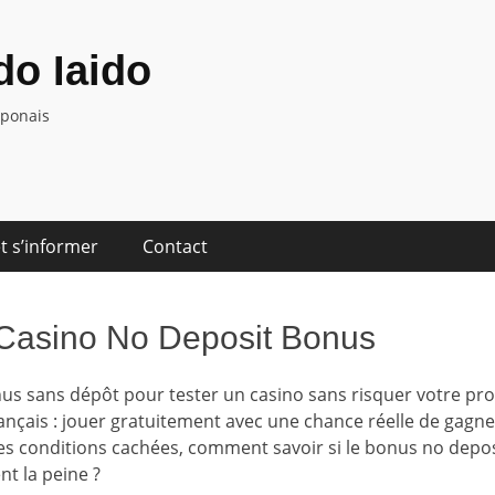
o Iaido
aponais
t s’informer
Contact
Casino No Deposit Bonus
s sans dépôt pour tester un casino sans risquer votre prop
ançais : jouer gratuitement avec une chance réelle de gagne
 les conditions cachées, comment savoir si le bonus no dep
nt la peine ?