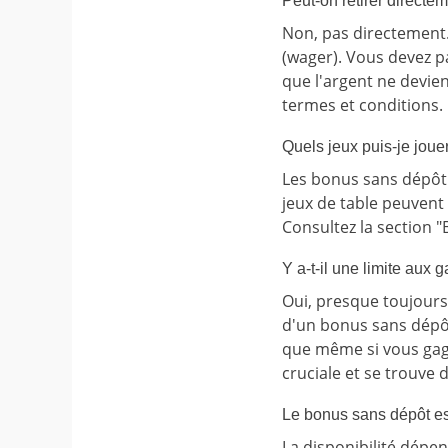
Peut-on retirer directe
Non, pas directement.
(wager). Vous devez p
que l'argent ne devien
termes et conditions.
Quels jeux puis-je joue
Les bonus sans dépôt 
jeux de table peuvent
Consultez la section "
Y a-t-il une limite aux g
Oui, presque toujours
d'un bonus sans dépôt.
que même si vous gagn
cruciale et se trouve d
Le bonus sans dépôt est
La disponibilité dépen