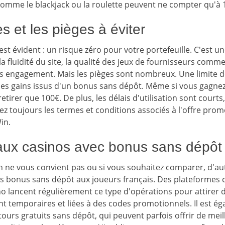
 comme le blackjack ou la roulette peuvent ne compter qu'à 
 et les pièges à éviter
est évident : un risque zéro pour votre portefeuille. C'est 
la fluidité du site, la qualité des jeux de fournisseurs comm
sans engagement. Mais les pièges sont nombreux. Une limite d
es gains issus d'un bonus sans dépôt. Même si vous gagnez
tirer que 100€. De plus, les délais d'utilisation sont courts,
z toujours les termes et conditions associés à l'offre prom
in.
 aux casinos avec bonus sans dépôt
in ne vous convient pas ou si vous souhaitez comparer, d'au
s bonus sans dépôt aux joueurs français. Des plateforme
 lancent régulièrement ce type d'opérations pour attirer 
nt temporaires et liées à des codes promotionnels. Il est ég
tours gratuits sans dépôt, qui peuvent parfois offrir de mei