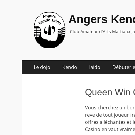
Angers Kend
Club Amateur d'Arts Martiaux J
Aller
Menu
Le dojo
Kendo
Iaido
Débuter e
au
principal
contenu
Queen Win 
Vous cherchez un bonu
rêve de tout joueur fr
offres alléchantes et
Casino en vaut vraime