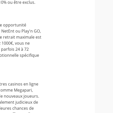
10% ou être exclus.
une opportunité
e NetEnt ou Play'n GO,
e retrait maximale est
 1000€, vous ne
 parfois 24 à 72
otionnelle spécifique
tres casinos en ligne
s comme Megapari,
de nouveaux joueurs.
alement judicieux de
lleures chances de