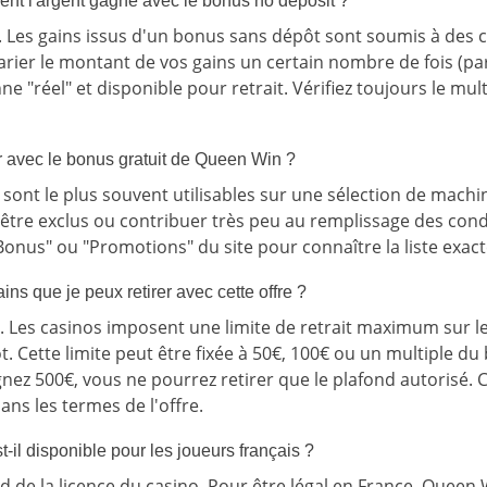
ment l'argent gagné avec le bonus no deposit ?
 Les gains issus d'un bonus sans dépôt sont soumis à des 
arier le montant de vos gains un certain nombre de fois (pa
ne "réel" et disponible pour retrait. Vérifiez toujours le mul
r avec le bonus gratuit de Queen Win ?
sont le plus souvent utilisables sur une sélection de machi
 être exclus ou contribuer très peu au remplissage des cond
Bonus" ou "Promotions" du site pour connaître la liste exacte
ains que je peux retirer avec cette offre ?
. Les casinos imposent une limite de retrait maximum sur l
 Cette limite peut être fixée à 50€, 100€ ou un multiple du 
ez 500€, vous ne pourrez retirer que le plafond autorisé. C
ans les termes de l'offre.
-il disponible pour les joueurs français ?
d de la licence du casino. Pour être légal en France, Queen 