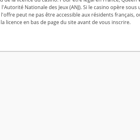
 l'Autorité Nationale des Jeux (ANJ). Si le casino opère sous 
'offre peut ne pas être accessible aux résidents français, 
z la licence en bas de page du site avant de vous inscrire.