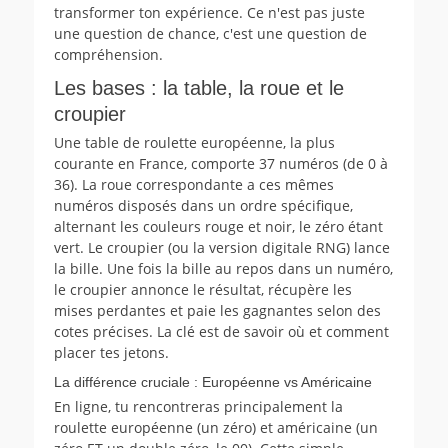
transformer ton expérience. Ce n'est pas juste
une question de chance, c'est une question de
compréhension.
Les bases : la table, la roue et le
croupier
Une table de roulette européenne, la plus
courante en France, comporte 37 numéros (de 0 à
36). La roue correspondante a ces mêmes
numéros disposés dans un ordre spécifique,
alternant les couleurs rouge et noir, le zéro étant
vert. Le croupier (ou la version digitale RNG) lance
la bille. Une fois la bille au repos dans un numéro,
le croupier annonce le résultat, récupère les
mises perdantes et paie les gagnantes selon des
cotes précises. La clé est de savoir où et comment
placer tes jetons.
La différence cruciale : Européenne vs Américaine
En ligne, tu rencontreras principalement la
roulette européenne (un zéro) et américaine (un