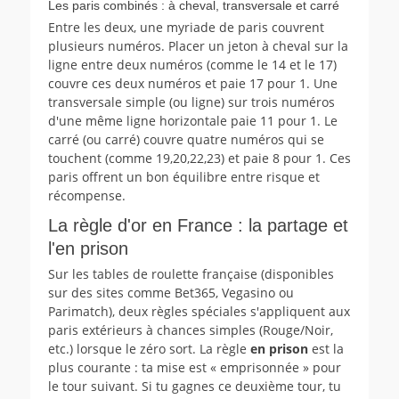
Les paris combinés : à cheval, transversale et carré
Entre les deux, une myriade de paris couvrent
plusieurs numéros. Placer un jeton à cheval sur la
ligne entre deux numéros (comme le 14 et le 17)
couvre ces deux numéros et paie 17 pour 1. Une
transversale simple (ou ligne) sur trois numéros
d'une même ligne horizontale paie 11 pour 1. Le
carré (ou carré) couvre quatre numéros qui se
touchent (comme 19,20,22,23) et paie 8 pour 1. Ces
paris offrent un bon équilibre entre risque et
récompense.
La règle d'or en France : la partage et
l'en prison
Sur les tables de roulette française (disponibles
sur des sites comme Bet365, Vegasino ou
Parimatch), deux règles spéciales s'appliquent aux
paris extérieurs à chances simples (Rouge/Noir,
etc.) lorsque le zéro sort. La règle
en prison
est la
plus courante : ta mise est « emprisonnée » pour
le tour suivant. Si tu gagnes ce deuxième tour, tu