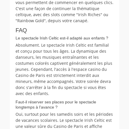
vous permettent de commencer en quelques clics.
C'est une façon de continuer la thématique
celtique, avec des slots comme "Irish Riches" ou
"Rainbow Gold", depuis votre canapé.
FAQ
Le spectacle Irish Celtic est-il adapté aux enfants ?
Absolument. Le spectacle Irish Celtic est familial
et conçu pour tous les âges. La dynamique des
danseurs, les musiques entraînantes et les
costumes colorés captivent généralement les plus
jeunes. Cependant, l'accès à l'espace casino du
Casino de Paris est strictement interdit aux
mineurs, même accompagnés. Votre soirée devra
donc s'arrêter à la fin du spectacle si vous êtes
avec des enfants.
Faut-il réserver ses places pour le spectacle
longtemps à l'avance ?
Oui, surtout pour les samedis soirs et les périodes
de vacances scolaires. Le spectacle Irish Celtic est
une valeur sûre du Casino de Paris et affiche