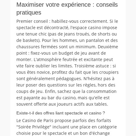
Maximiser votre expérience : conseils
pratiques
Premier conseil : habillez-vous correctement. Si le
spectacle est décontracté, l'espace casino impose
une tenue chic (pas de jeans troués, de shorts ou
de baskets). Pour les hommes, un pantalon et des
chaussures fermées sont un minimum. Deuxième
point : fixez-vous un budget de jeu avant de
monter. L'atmosphère feutrée et excitante peut
vite faire oublier les limites. Troisième astuce : si
vous êtes novice, profitez du fait que les croupiers
sont généralement pédagogues. N'hésitez pas à
leur poser des questions sur les règles, hors des
coups de jeu. Enfin, sachez que la consommation
est payante au bar du casino, mais qu'elle est
souvent offerte aux joueurs actifs aux tables.
Existe-t-il des offres liant spectacle et casino ?
Le Casino de Paris propose parfois des forfaits
"Soirée Privilège" incluant une place en catégorie
choisie pour le spectacle et un bon d'échange