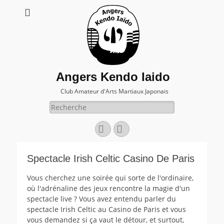
Angers Kendo Iaido
Club Amateur d'Arts Martiaux Japonais
Rechercher :
Facebook
E-
mail
Spectacle Irish Celtic Casino De Paris
Vous cherchez une soirée qui sorte de l'ordinaire,
où l'adrénaline des jeux rencontre la magie d'un
spectacle live ? Vous avez entendu parler du
spectacle Irish Celtic au Casino de Paris et vous
vous demandez si ça vaut le détour, et surtout,