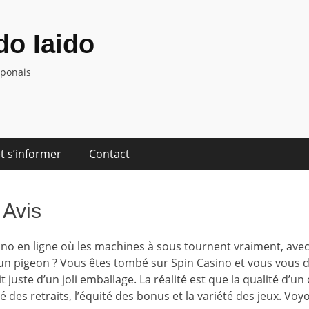
o Iaido
aponais
t s’informer
Contact
 Avis
no en ligne où les machines à sous tournent vraiment, ave
n pigeon ? Vous êtes tombé sur Spin Casino et vous vous de
t juste d’un joli emballage. La réalité est que la qualité d’un
ité des retraits, l’équité des bonus et la variété des jeux. Vo