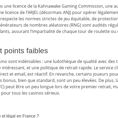
us une licence de la Kahnawake Gaming Commission, une au
 licence de l’ARJEL (désormais ANJ) pour opérer légalemen
 respecte les normes strictes de jeu équitable, de protecti
générateurs de nombres aléatoires (RNG) sont audités régu
ants, assurant l’impartialité de chaque tour de roulette ou
t points faibles
sino sont indéniables : une ludothèque de qualité avec des 
intéressant, et une politique de retrait rapide. Le service cl
irect et email, est réactif. En revanche, certains joueurs po
 bonus, bien que standard, sont un peu élevées. De plus, la
) peut être un peu longue lors de votre premier retrait, ma
 pour tous les casinos sérieux.
e et légal en France ?