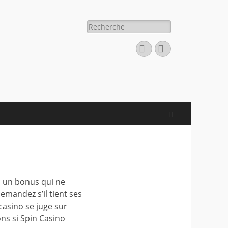
Rechercher :
Facebook
E-
mail
Recherche
c un bonus qui ne
mandez s’il tient ses
 casino se juge sur
yons si Spin Casino