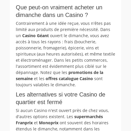
Que peut-on vraiment acheter un
dimanche dans un Casino ?
Contrairement à une idée reçue, vous n'êtes pas
limité aux produits de première nécessité. Dans
un
Casino Géant
ouvert le dimanche, vous avez
accès à tous les rayons : frais (boucherie,
poissonnerie, fromagerie), épicerie, vins et
spiritueux (aux heures autorisées), et même textile
et électroménager. Dans les petits commerces,
l'assortiment est évidemment plus ciblé sur le
dépannage. Notez que les
promotions de la
semaine
et les
offres catalogue Casino
sont
toujours valables le dimanche.
Les alternatives si votre Casino de
quartier est fermé
Si aucun Casino n'est ouvert près de chez vous,
d'autres options existent. Les
supermarchés
Franprix
et
Monoprix
ont souvent des horaires
étendus le dimanche, notamment dans les