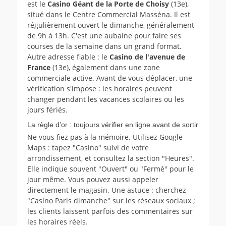
est le
Casino Géant de la Porte de Choisy
(13e),
situé dans le Centre Commercial Masséna. Il est
régulièrement ouvert le dimanche, généralement
de 9h à 13h. C'est une aubaine pour faire ses
courses de la semaine dans un grand format.
Autre adresse fiable : le
Casino de l'avenue de
France
(13e), également dans une zone
commerciale active. Avant de vous déplacer, une
vérification s'impose : les horaires peuvent
changer pendant les vacances scolaires ou les
jours fériés.
La règle d'or : toujours vérifier en ligne avant de sortir
Ne vous fiez pas à la mémoire. Utilisez Google
Maps : tapez "Casino" suivi de votre
arrondissement, et consultez la section "Heures".
Elle indique souvent "Ouvert" ou "Fermé" pour le
jour même. Vous pouvez aussi appeler
directement le magasin. Une astuce : cherchez
"Casino Paris dimanche" sur les réseaux sociaux ;
les clients laissent parfois des commentaires sur
les horaires réels.