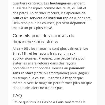
quartiers centraux. Les
boulangeries
vendent
aussi des basiques comme des œufs, du lait et
des pâtes. En dernier recours, les
épiceries de
nuit
et les
services de livraison rapide
(Uber Eats,
Deliveroo pour les courses) peuvent dépanner,
mais à un prix plus élevé.
Conseils pour des courses du
dimanche sans stress
Allez-y tôt : les magasins sont plus calmes entre
9h et 11h, et les rayons frais sont mieux
approvisionnés. Préparez une petite liste pour
éviter les allers-retours dans des rayons
potentiellement bondés. Pensez au
paiement
sans contact
(carte ou smartphone) pour gagner
du temps à la caisse. Et gardez à l'esprit que
même ouvert, le magasin peut fermer plus tôt que
d'habitude, alors ne traînez pas.
FAQ
Est-ce que tous les Casino à Paris sont fermés le