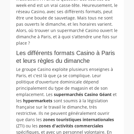
week-end est un vrai casse-tête. Heureusement, le
réseau Casino, avec ses différents formats, peut
être une bouée de sauvetage. Mais tous ne sont
pas ouverts le dimanche, et les horaires varient.
Alors, où trouver un supermarché Casino ouvert le
dimanche à Paris, et à quoi s'attendre une fois sur
place ?
Les différents formats Casino à Paris
et leurs règles du dimanche
Le groupe Casino exploite plusieurs enseignes à
Paris, et c'est là que ça se complique. Leur
politique d'ouverture dominicale dépend
principalement du type de magasin et de son
emplacement. Les
supermarchés Casino Géant
et
les
hypermarkets
sont soumis à la législation
française sur le travail le dimanche, très
restrictive. Ils ne peuvent généralement ouvrir
que dans les
zones touristiques internationales
(ZTI) ou les
zones d'activités commerciales
spécifiques, et avec un personnel volontaire. En