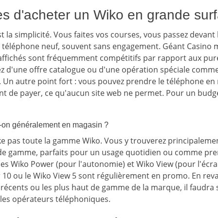
s d'acheter un Wiko en grande sur
est la simplicité. Vous faites vos courses, vous passez devant
n téléphone neuf, souvent sans engagement. Géant Casino m
x affichés sont fréquemment compétitifs par rapport aux pure
tez d'une offre catalogue ou d'une opération spéciale comme
. Un autre point fort : vous pouvez prendre le téléphone en ma
t de payer, ce qu'aucun site web ne permet. Pour un budget
t-on généralement en magasin ?
ke pas toute la gamme Wiko. Vous y trouverez principaleme
u de gamme, parfaits pour un usage quotidien ou comme pr
ies Wiko Power (pour l'autonomie) et Wiko View (pour l'écr
10 ou le Wiko View 5 sont régulièrement en promo. En reva
récents ou les plus haut de gamme de la marque, il faudra
u les opérateurs téléphoniques.