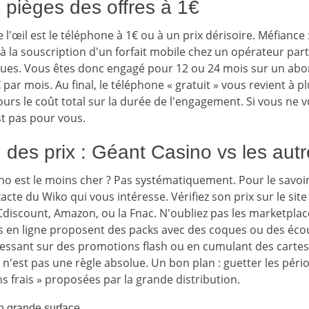
 pièges des offres à 1€
e l'œil est le téléphone à 1€ ou à un prix dérisoire. Méfiance
 à la souscription d'un forfait mobile chez un opérateur pa
ues. Vous êtes donc engagé pour 12 ou 24 mois sur un ab
 par mois. Au final, le téléphone « gratuit » vous revient à p
ours le coût total sur la durée de l'engagement. Si vous ne 
est pas pour vous.
des prix : Géant Casino vs les autr
no est le moins cher ? Pas systématiquement. Pour le savoir,
acte du Wiko qui vous intéresse. Vérifiez son prix sur le sit
Cdiscount, Amazon, ou la Fnac. N'oubliez pas les marketpl
s en ligne proposent des packs avec des coques ou des écou
ressant sur des promotions flash ou en cumulant des cartes 
 n'est pas une règle absolue. Un bon plan : guetter les péri
ns frais » proposées par la grande distribution.
en grande surface