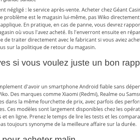
nt négligé : le service après-vente. Acheter chez Géant Casi
de problème est le magasin lui-même, pas Wiko directement.
'applique. En pratique, en cas de panne, vous devrez rapport
gasin où vous l'avez acheté. Ils l'enverront ensuite en répa
e de traiter directement avec le fabricant si vous aviez achet
ous sur la politique de retour du magasin.
ves si vous voulez juste un bon rappo
 simplement d'avoir un smartphone Android fiable sans dépe
Wiko. Des marques comme Xiaomi (Redmi), Realme ou Sams
s dans la même fourchette de prix, avec parfois des perf
s. Ces modèles sont largement disponibles chez les opérat
et en ligne. Prenez le temps de lire les tests et les comparat
 pas toujours synonyme de la meilleure affaire sur la durée.
 pour acheter malin