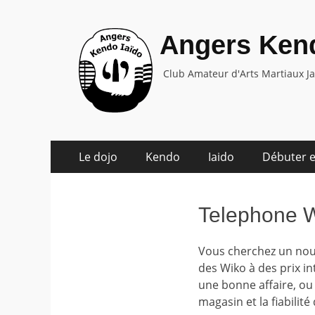
Angers Kend
Club Amateur d'Arts Martiaux J
Aller
Menu
Le dojo
Kendo
Iaido
Débuter e
au
principal
contenu
Telephone 
Vous cherchez un nou
des Wiko à des prix in
une bonne affaire, ou 
magasin et la fiabilit