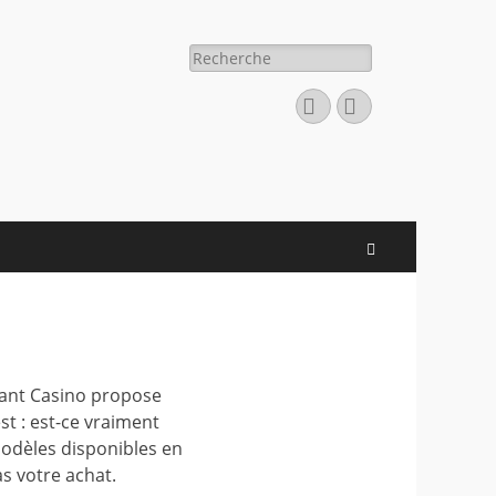
Rechercher :
Facebook
E-
mail
Recherche
éant Casino propose
st : est-ce vraiment
 modèles disponibles en
as votre achat.