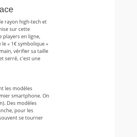
face
 le rayon high-tech et
ise sur cette
 players en ligne,
 le « 1€ symbolique »
in, vérifier sa taille
 serré, c'est une
nt les modèles
emier smartphone. On
an). Des modèles
nche, pour les
 souvent se tourner