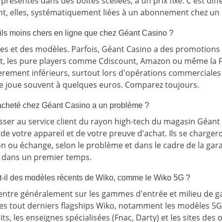
présentés dans des boîtes scellées, à un prix fixe. C'est diff
ont, elles, systématiquement liées à un abonnement chez un
-ils moins chers en ligne que chez Géant Casino ?
s et des modèles. Parfois, Géant Casino a des promotions 
t, les pure players comme Cdiscount, Amazon ou même la F
èrement inférieurs, surtout lors d'opérations commerciale
 se joue souvent à quelques euros. Comparez toujours.
acheté chez Géant Casino a un problème ?
ser au service client du rayon high-tech du magasin Géant
 de votre appareil et de votre preuve d'achat. Ils se charge
n ou échange, selon le problème et dans le cadre de la gara
 dans un premier temps.
-il des modèles récents de Wiko, comme le Wiko 5G ?
entre généralement sur les gammes d'entrée et milieu de g
les tout derniers flagships Wiko, notamment les modèles 5G 
ts, les enseignes spécialisées (Fnac, Darty) et les sites des