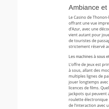
Ambiance et c
Le Casino de Thonon-l
offrant une vue impre
d’Azur, avec une déco
vient autant pour jou
de touristes de passa
strictement réservé a
Les machines à sous et
L’offre de jeux est p
à sous, allant des mod
multiples lignes de p
jouer longtemps avec 
licences de films. Qu
jackpots qui peuvent a
roulette électronique
de l’interaction avec 