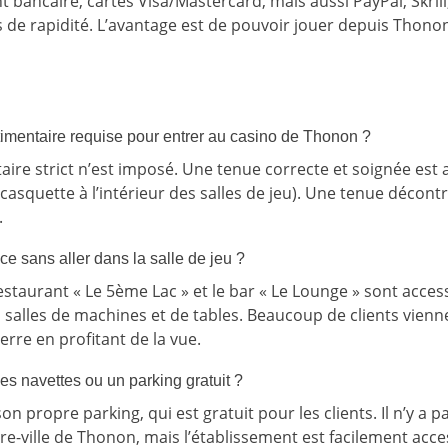
nt bancaire, cartes Visa/Mastercard, mais aussi PayPal, Skrill
 de rapidité. L’avantage est de pouvoir jouer depuis Thon
timentaire requise pour entrer au casino de Thonon ?
ire strict n’est imposé. Une tenue correcte et soignée est 
casquette à l’intérieur des salles de jeu). Une tenue décont
.
e sans aller dans la salle de jeu ?
staurant « Le 5ème Lac » et le bar « Le Lounge » sont acces
alles de machines et de tables. Beaucoup de clients vien
rre en profitant de la vue.
des navettes ou un parking gratuit ?
n propre parking, qui est gratuit pour les clients. Il n’y a p
re-ville de Thonon, mais l’établissement est facilement acce