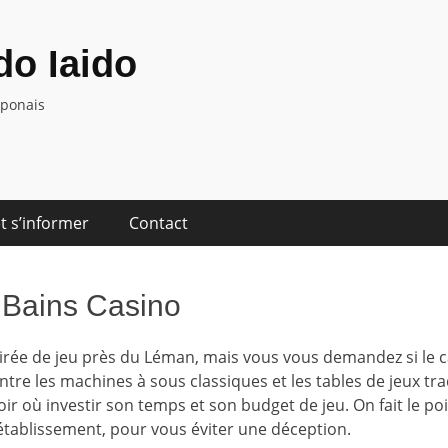
o Iaido
aponais
t s’informer
Contact
Bains Casino
irée de jeu près du Léman, mais vous vous demandez si le 
ntre les machines à sous classiques et les tables de jeux trad
voir où investir son temps et son budget de jeu. On fait le po
établissement, pour vous éviter une déception.