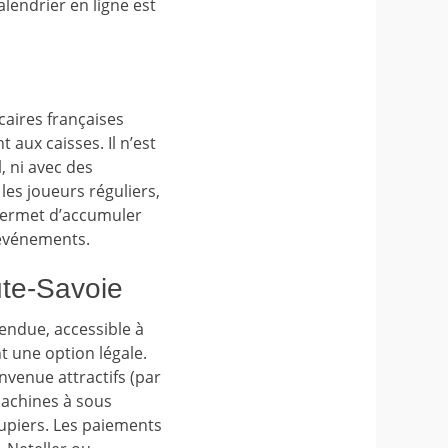
lendrier en ligne est
caires françaises
 aux caisses. Il n’est
, ni avec des
les joueurs réguliers,
 permet d’accumuler
 événements.
ute-Savoie
endue, accessible à
nt une option légale.
venue attractifs (par
machines à sous
oupiers. Les paiements