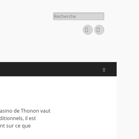
Rechercher :
Facebook
E-
mail
Recherche
casino de Thonon vaut
itionnels, il est
int sur ce que