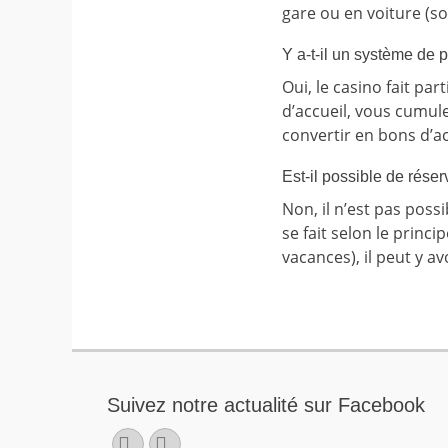
gare ou en voiture (s
Y a-t-il un système de p
Oui, le casino fait pa
d’accueil, vous cumul
convertir en bons d’a
Est-il possible de rése
Non, il n’est pas poss
se fait selon le princ
vacances), il peut y a
Suivez notre actualité sur Facebook
Facebook
E-