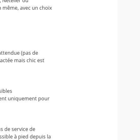
, Neteller ou
on même, avec un choix
attendue (pas de
ractée mais chic est
sibles
nent uniquement pour
as de service de
ssible à pied depuis la