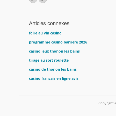
mail
Articles connexes
foire au vin casino
programme casino barrière 2026
casino jeux thonon les bains
tirage au sort roulette
casino de thonon les bains
casino francais en ligne avis
Copyright 