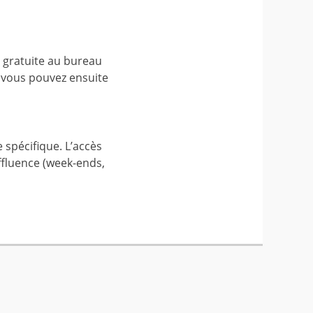
e gratuite au bureau
e vous pouvez ensuite
 spécifique. L’accès
affluence (week-ends,