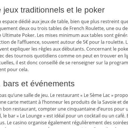
 jeux traditionnels et le poker
n espace dédié aux jeux de table, bien que plus restreint q
quement deux ou trois tables de French Roulette, une ou deu
de Ultimate Poker. Les mises minimum aux tables sont génér
tion de l’affluence, souvent autour de 5€ pour la roulette. 
vent expliquer les règles aux débutants. Concernant le poke
vec des tournois quotidiens comme on peut en trouver en lig
uelles, il est donc conseillé de se renseigner sur la progr
nt pour cela.
, bars et événements
pas qu’une salle de jeu. Le restaurant « Le 5ème Lac » prop
e carte mettant à l’honneur les produits de la Savoie et de
un bon restaurant, compter une cinquantaine d’euros pour
le bar « Le Lounge » est idéal pour un cocktail ou un café. E
plus. Le casino organise également régulièrement des soirée