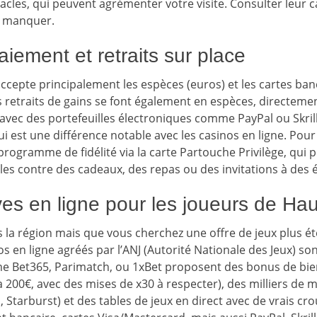
cles, qui peuvent agrémenter votre visite. Consulter leur ca
n manquer.
iement et retraits sur place
accepte principalement les espèces (euros) et les cartes ban
s retraits de gains se font également en espèces, directement
avec des portefeuilles électroniques comme PayPal ou Skrill
 est une différence notable avec les casinos en ligne. Pour 
programme de fidélité via la carte Partouche Privilège, qui
es contre des cadeaux, des repas ou des invitations à des
ves en ligne pour les joueurs de Ha
s la région mais que vous cherchez une offre de jeux plus ét
os en ligne agréés par l’ANJ (Autorité Nationale des Jeux) so
 Bet365, Parimatch, ou 1xBet proposent des bonus de bien
 200€, avec des mises de x30 à respecter), des milliers de 
Starburst) et des tables de jeux en direct avec de vrais cr