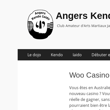
Angers Kend
Club Amateur d'Arts Martiaux J
Aller
Menu
Le dojo
Kendo
Iaido
Débuter e
au
principal
contenu
Woo Casino 
Vous êtes en Australi
nouveau casino ? Vous
réelle de gagner, san
pourraient bien être l