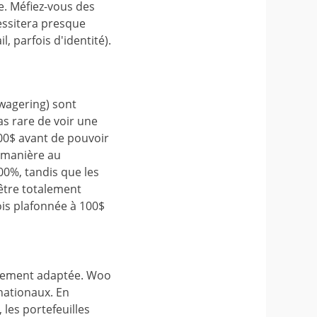
e. Méfiez-vous des
cessitera presque
, parfois d'identité).
(wagering) sont
as rare de voir une
000$ avant de pouvoir
e manière au
0%, tandis que les
être totalement
fois plafonnée à 100$
aiement adaptée. Woo
nationaux. En
les portefeuilles