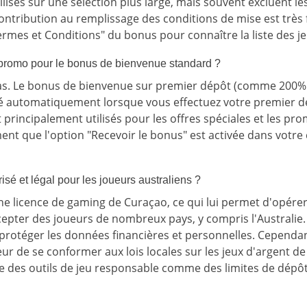
lisés sur une sélection plus large, mais souvent excluent les
ontribution au remplissage des conditions de mise est très 
ermes et Conditions" du bonus pour connaître la liste des jeu
 promo pour le bonus de bienvenue standard ?
s. Le bonus de bienvenue sur premier dépôt (comme 200% 
é automatiquement lorsque vous effectuez votre premier d
 principalement utilisés pour les offres spéciales et les pr
nt que l'option "Recevoir le bonus" est activée dans votr
isé et légal pour les joueurs australiens ?
e licence de gaming de Curaçao, ce qui lui permet d'opére
ccepter des joueurs de nombreux pays, y compris l'Australie. I
rotéger les données financières et personnelles. Cependant,
ur de se conformer aux lois locales sur les jeux d'argent de
 des outils de jeu responsable comme des limites de dépôt 