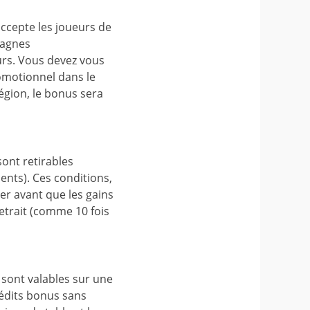
accepte les joueurs de
pagnes
urs. Vous devez vous
romotionnel dans le
égion, le bonus sera
sont retirables
ents). Ces conditions,
er avant que les gains
retrait (comme 10 fois
s sont valables sur une
rédits bonus sans