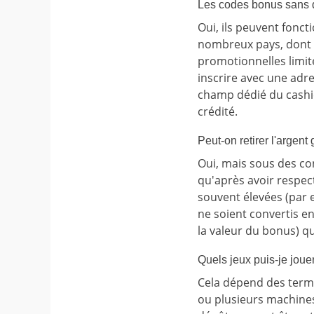
Les codes bonus sans d
Oui, ils peuvent fonct
nombreux pays, dont l
promotionnelles limit
inscrire avec une adre
champ dédié du cashier
crédité.
Peut-on retirer l'argen
Oui, mais sous des con
qu'après avoir respec
souvent élevées (par 
ne soient convertis en
la valeur du bonus) q
Quels jeux puis-je jou
Cela dépend des termes
ou plusieurs machines