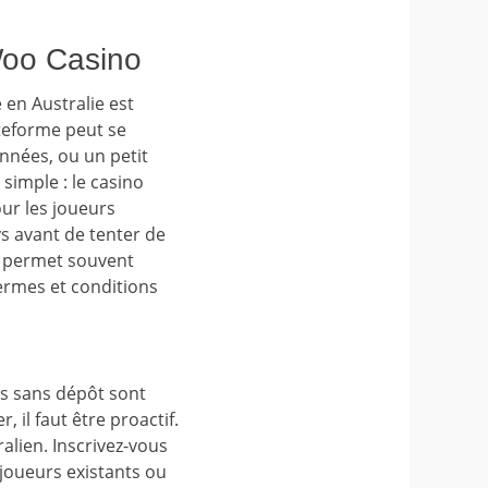
Woo Casino
en Australie est
teforme peut se
nnées, ou un petit
 simple : le casino
ur les joueurs
ays avant de tenter de
i permet souvent
termes et conditions
es sans dépôt sont
, il faut être proactif.
alien. Inscrivez-vous
joueurs existants ou