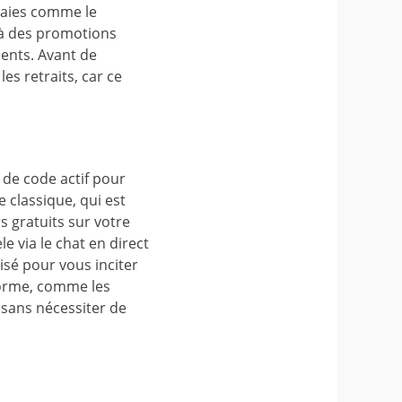
naies comme le
e à des promotions
lents. Avant de
s retraits, car ce
 de code actif pour
classique, qui est
 gratuits sur votre
e via le chat en direct
isé pour vous inciter
eforme, comme les
r sans nécessiter de