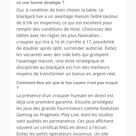
ce une bonne stratégie ?
Oui, à condition de bien choisir la table. Le
blackjack live a un avantage maison faible (autour
de 0.5% en moyenne), ce qui est excellent pour
remplir des conditions de mise. Choisissez des
tables avec les règles les plus favorables :
croupier qui tire à 16 et s'arrête à 17, possibilité
de doubler après split, surrender autorisé. Évitez
les variantes avec des side bets qui grimpent
l'avantage maison. Une mise stratégique et
disciplinée au blackjack est l'un des meilleurs
moyens de transformer un bonus en argent réel.
Comment être sûr que le live casino n'est pas truqué
?
La présence d'un croupier humain en direct est
déjà une première garantie. Ensuite, privilégiez
les jeux des grands fournisseurs comme Evolution
Gaming ou Pragmatic Play Live, dont les studios
sont audités en permanence. Ces jeux affichent
souvent un certificat RNG en direct à l'écran.
Évitez les petits opérateurs inconnus. Un site