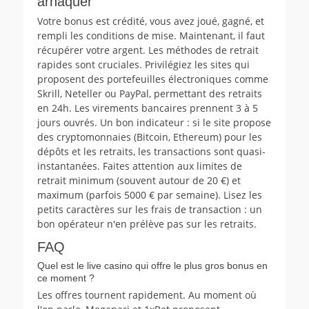
arnaquer
Votre bonus est crédité, vous avez joué, gagné, et
rempli les conditions de mise. Maintenant, il faut
récupérer votre argent. Les méthodes de retrait
rapides sont cruciales. Privilégiez les sites qui
proposent des portefeuilles électroniques comme
Skrill, Neteller ou PayPal, permettant des retraits
en 24h. Les virements bancaires prennent 3 à 5
jours ouvrés. Un bon indicateur : si le site propose
des cryptomonnaies (Bitcoin, Ethereum) pour les
dépôts et les retraits, les transactions sont quasi-
instantanées. Faites attention aux limites de
retrait minimum (souvent autour de 20 €) et
maximum (parfois 5000 € par semaine). Lisez les
petits caractères sur les frais de transaction : un
bon opérateur n'en prélève pas sur les retraits.
FAQ
Quel est le live casino qui offre le plus gros bonus en
ce moment ?
Les offres tournent rapidement. Au moment où