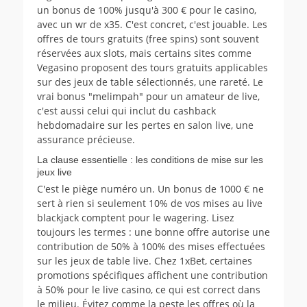
un bonus de 100% jusqu'à 300 € pour le casino,
avec un wr de x35. C'est concret, c'est jouable. Les
offres de tours gratuits (free spins) sont souvent
réservées aux slots, mais certains sites comme
Vegasino proposent des tours gratuits applicables
sur des jeux de table sélectionnés, une rareté. Le
vrai bonus "melimpah" pour un amateur de live,
c'est aussi celui qui inclut du cashback
hebdomadaire sur les pertes en salon live, une
assurance précieuse.
La clause essentielle : les conditions de mise sur les
jeux live
C'est le piège numéro un. Un bonus de 1000 € ne
sert à rien si seulement 10% de vos mises au live
blackjack comptent pour le wagering. Lisez
toujours les termes : une bonne offre autorise une
contribution de 50% à 100% des mises effectuées
sur les jeux de table live. Chez 1xBet, certaines
promotions spécifiques affichent une contribution
à 50% pour le live casino, ce qui est correct dans
le milieu. Évitez comme la peste les offres où la