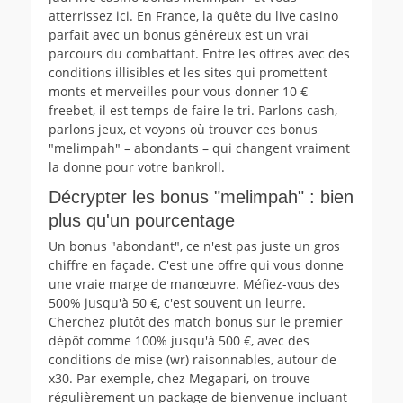
atterrissez ici. En France, la quête du live casino
parfait avec un bonus généreux est un vrai
parcours du combattant. Entre les offres avec des
conditions illisibles et les sites qui promettent
monts et merveilles pour vous donner 10 €
freebet, il est temps de faire le tri. Parlons cash,
parlons jeux, et voyons où trouver ces bonus
"melimpah" – abondants – qui changent vraiment
la donne pour votre bankroll.
Décrypter les bonus "melimpah" : bien
plus qu'un pourcentage
Un bonus "abondant", ce n'est pas juste un gros
chiffre en façade. C'est une offre qui vous donne
une vraie marge de manœuvre. Méfiez-vous des
500% jusqu'à 50 €, c'est souvent un leurre.
Cherchez plutôt des match bonus sur le premier
dépôt comme 100% jusqu'à 500 €, avec des
conditions de mise (wr) raisonnables, autour de
x30. Par exemple, chez Megapari, on trouve
régulièrement un package de bienvenue incluant