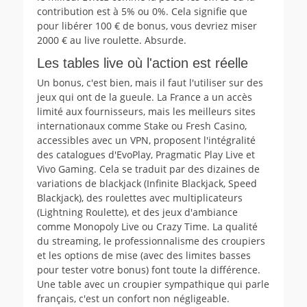
contribution est à 5% ou 0%. Cela signifie que
pour libérer 100 € de bonus, vous devriez miser
2000 € au live roulette. Absurde.
Les tables live où l'action est réelle
Un bonus, c'est bien, mais il faut l'utiliser sur des
jeux qui ont de la gueule. La France a un accès
limité aux fournisseurs, mais les meilleurs sites
internationaux comme Stake ou Fresh Casino,
accessibles avec un VPN, proposent l'intégralité
des catalogues d'EvoPlay, Pragmatic Play Live et
Vivo Gaming. Cela se traduit par des dizaines de
variations de blackjack (Infinite Blackjack, Speed
Blackjack), des roulettes avec multiplicateurs
(Lightning Roulette), et des jeux d'ambiance
comme Monopoly Live ou Crazy Time. La qualité
du streaming, le professionnalisme des croupiers
et les options de mise (avec des limites basses
pour tester votre bonus) font toute la différence.
Une table avec un croupier sympathique qui parle
français, c'est un confort non négligeable.