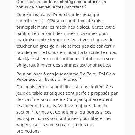
Quelle est la meilleure stratégie pour utiliser un
bonus de bienvenue très important ?
Concentrez-vous d'abord sur les jeux qui
contribuent à 100% aux conditions de mise,
principalement les machines à slots. Gérez votre
bankroll en faisant des mises moyennes pour
maximiser votre temps de jeu et vos chances de
toucher un gros gain. Ne tentez pas de convertir
rapidement le bonus en jouant à la roulette ou au
blackjack si leur contribution est faible, cela vous
obligerait à miser des sommes astronomiques.
Peut-on jouer à des jeux comme Sic Bo ou Pai Gow
Poker avec un bonus en France ?
Oui, mais leur disponibilité est plus limitée. Ces
jeux de table asiatiques sont parfois proposés par
des casinos sous licence Curaçao qui acceptent
les joueurs français. Vérifiez toujours dans la
section "Termes et Conditions" du bonus si ces
jeux spécifiques sont autorisés pour libérer les
wagers, car ils sont souvent exclus des
promotions.