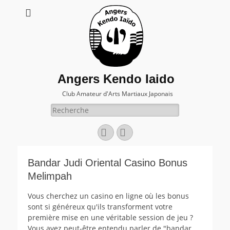
Angers Kendo Iaido
Club Amateur d'Arts Martiaux Japonais
Rechercher :
Facebook
E-
mail
Bandar Judi Oriental Casino Bonus
Melimpah
Vous cherchez un casino en ligne où les bonus
sont si généreux qu'ils transforment votre
première mise en une véritable session de jeu ?
Vous avez peut-être entendu parler de "bandar