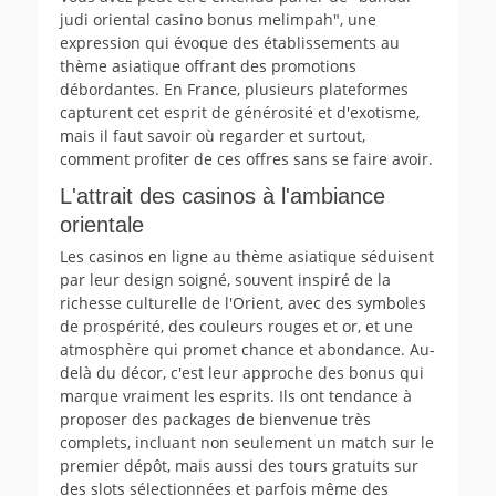
judi oriental casino bonus melimpah", une
expression qui évoque des établissements au
thème asiatique offrant des promotions
débordantes. En France, plusieurs plateformes
capturent cet esprit de générosité et d'exotisme,
mais il faut savoir où regarder et surtout,
comment profiter de ces offres sans se faire avoir.
L'attrait des casinos à l'ambiance
orientale
Les casinos en ligne au thème asiatique séduisent
par leur design soigné, souvent inspiré de la
richesse culturelle de l'Orient, avec des symboles
de prospérité, des couleurs rouges et or, et une
atmosphère qui promet chance et abondance. Au-
delà du décor, c'est leur approche des bonus qui
marque vraiment les esprits. Ils ont tendance à
proposer des packages de bienvenue très
complets, incluant non seulement un match sur le
premier dépôt, mais aussi des tours gratuits sur
des slots sélectionnées et parfois même des