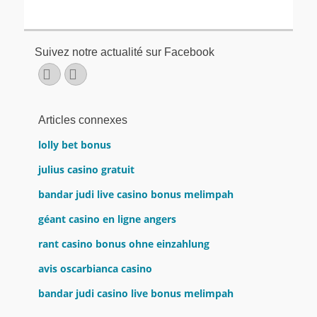
Suivez notre actualité sur Facebook
Facebook
E-
mail
Articles connexes
lolly bet bonus
julius casino gratuit
bandar judi live casino bonus melimpah
géant casino en ligne angers
rant casino bonus ohne einzahlung
avis oscarbianca casino
bandar judi casino live bonus melimpah