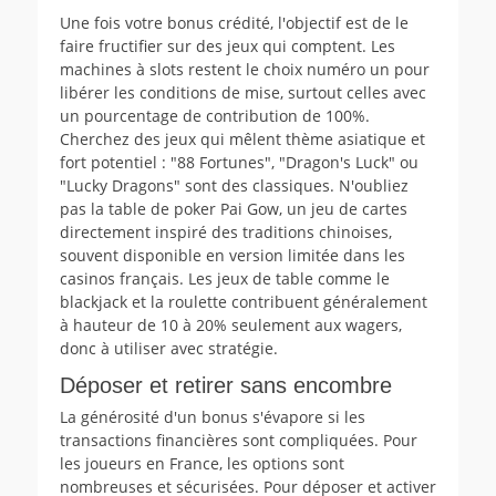
Une fois votre bonus crédité, l'objectif est de le
faire fructifier sur des jeux qui comptent. Les
machines à slots restent le choix numéro un pour
libérer les conditions de mise, surtout celles avec
un pourcentage de contribution de 100%.
Cherchez des jeux qui mêlent thème asiatique et
fort potentiel : "88 Fortunes", "Dragon's Luck" ou
"Lucky Dragons" sont des classiques. N'oubliez
pas la table de poker Pai Gow, un jeu de cartes
directement inspiré des traditions chinoises,
souvent disponible en version limitée dans les
casinos français. Les jeux de table comme le
blackjack et la roulette contribuent généralement
à hauteur de 10 à 20% seulement aux wagers,
donc à utiliser avec stratégie.
Déposer et retirer sans encombre
La générosité d'un bonus s'évapore si les
transactions financières sont compliquées. Pour
les joueurs en France, les options sont
nombreuses et sécurisées. Pour déposer et activer