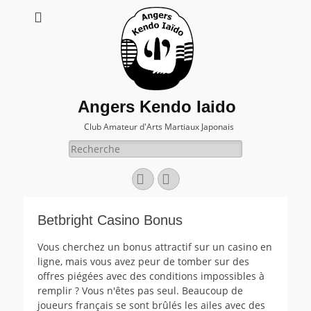
Angers Kendo Iaido
Club Amateur d'Arts Martiaux Japonais
Rechercher :
Facebook
E-
mail
Betbright Casino Bonus
Vous cherchez un bonus attractif sur un casino en
ligne, mais vous avez peur de tomber sur des
offres piégées avec des conditions impossibles à
remplir ? Vous n'êtes pas seul. Beaucoup de
joueurs français se sont brûlés les ailes avec des