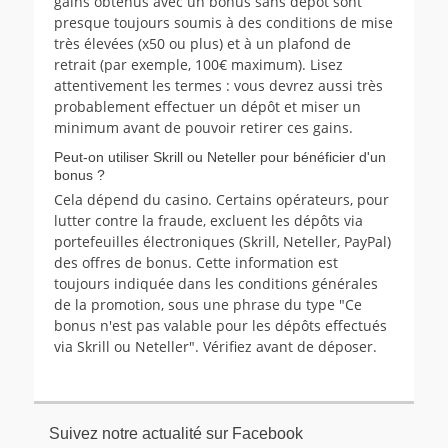
gains obtenus avec un bonus sans dépôt sont
presque toujours soumis à des conditions de mise
très élevées (x50 ou plus) et à un plafond de
retrait (par exemple, 100€ maximum). Lisez
attentivement les termes : vous devrez aussi très
probablement effectuer un dépôt et miser un
minimum avant de pouvoir retirer ces gains.
Peut-on utiliser Skrill ou Neteller pour bénéficier d'un
bonus ?
Cela dépend du casino. Certains opérateurs, pour
lutter contre la fraude, excluent les dépôts via
portefeuilles électroniques (Skrill, Neteller, PayPal)
des offres de bonus. Cette information est
toujours indiquée dans les conditions générales
de la promotion, sous une phrase du type "Ce
bonus n'est pas valable pour les dépôts effectués
via Skrill ou Neteller". Vérifiez avant de déposer.
Suivez notre actualité sur Facebook