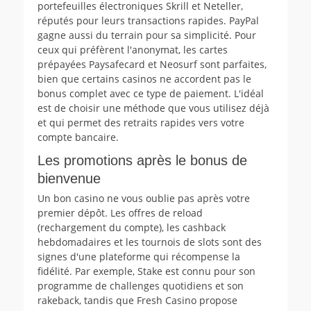
portefeuilles électroniques Skrill et Neteller,
réputés pour leurs transactions rapides. PayPal
gagne aussi du terrain pour sa simplicité. Pour
ceux qui préfèrent l'anonymat, les cartes
prépayées Paysafecard et Neosurf sont parfaites,
bien que certains casinos ne accordent pas le
bonus complet avec ce type de paiement. L'idéal
est de choisir une méthode que vous utilisez déjà
et qui permet des retraits rapides vers votre
compte bancaire.
Les promotions après le bonus de
bienvenue
Un bon casino ne vous oublie pas après votre
premier dépôt. Les offres de reload
(rechargement du compte), les cashback
hebdomadaires et les tournois de slots sont des
signes d'une plateforme qui récompense la
fidélité. Par exemple, Stake est connu pour son
programme de challenges quotidiens et son
rakeback, tandis que Fresh Casino propose