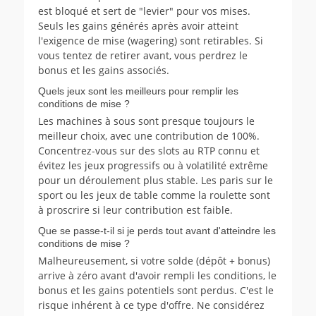
est bloqué et sert de "levier" pour vos mises.
Seuls les gains générés après avoir atteint
l'exigence de mise (wagering) sont retirables. Si
vous tentez de retirer avant, vous perdrez le
bonus et les gains associés.
Quels jeux sont les meilleurs pour remplir les
conditions de mise ?
Les machines à sous sont presque toujours le
meilleur choix, avec une contribution de 100%.
Concentrez-vous sur des slots au RTP connu et
évitez les jeux progressifs ou à volatilité extrême
pour un déroulement plus stable. Les paris sur le
sport ou les jeux de table comme la roulette sont
à proscrire si leur contribution est faible.
Que se passe-t-il si je perds tout avant d'atteindre les
conditions de mise ?
Malheureusement, si votre solde (dépôt + bonus)
arrive à zéro avant d'avoir rempli les conditions, le
bonus et les gains potentiels sont perdus. C'est le
risque inhérent à ce type d'offre. Ne considérez