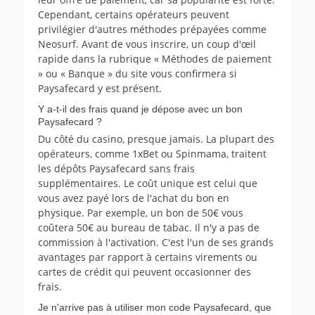
Cependant, certains opérateurs peuvent
privilégier d'autres méthodes prépayées comme
Neosurf. Avant de vous inscrire, un coup d'œil
rapide dans la rubrique « Méthodes de paiement
» ou « Banque » du site vous confirmera si
Paysafecard y est présent.
Y a-t-il des frais quand je dépose avec un bon
Paysafecard ?
Du côté du casino, presque jamais. La plupart des
opérateurs, comme 1xBet ou Spinmama, traitent
les dépôts Paysafecard sans frais
supplémentaires. Le coût unique est celui que
vous avez payé lors de l'achat du bon en
physique. Par exemple, un bon de 50€ vous
coûtera 50€ au bureau de tabac. Il n'y a pas de
commission à l'activation. C'est l'un de ses grands
avantages par rapport à certains virements ou
cartes de crédit qui peuvent occasionner des
frais.
Je n'arrive pas à utiliser mon code Paysafecard, que