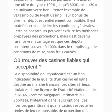
une offre du type « 100% jusqu'à 300€, mise x30 »
en utilisant votre bon. Prenez l'exemple de
Vegasino ou de Fresh Casino : leur bonus de
premier dépôt est entièrement compatible. Il est
toutefois crucial de lire les conditions générales.
Certains opérateurs peuvent exclure les méthodes
prépayées des promotions, mais c'est devenu
rare. Le vrai avantage est que ces dépôts
comptent souvent à 100% dans le remplissage des
conditions de mise, sans frais cachés.
Où trouver des casinos fiables qui
l'acceptent ?
La disponibilité de Paysafecard est un bon
indicateur de la qualité d'un casino en ligne
destiné au marché français. Les sites sérieux,
titulaires d'une licence de l'Autorité Nationale des
Jeux (ANJ) comme Megapari, Parimatch ou
Sportaza, l'intègrent dans leurs options. Ces
licences garantissent que le casino respecte les
règles de jeu responsable, de protection des