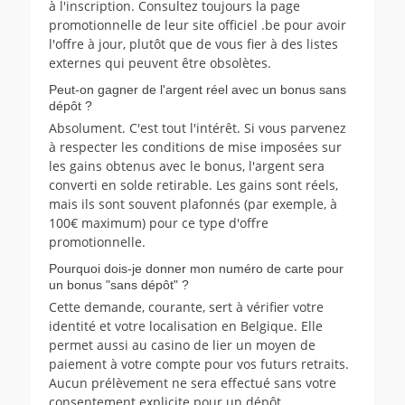
à l'inscription. Consultez toujours la page
promotionnelle de leur site officiel .be pour avoir
l'offre à jour, plutôt que de vous fier à des listes
externes qui peuvent être obsolètes.
Peut-on gagner de l'argent réel avec un bonus sans
dépôt ?
Absolument. C'est tout l'intérêt. Si vous parvenez
à respecter les conditions de mise imposées sur
les gains obtenus avec le bonus, l'argent sera
converti en solde retirable. Les gains sont réels,
mais ils sont souvent plafonnés (par exemple, à
100€ maximum) pour ce type d'offre
promotionnelle.
Pourquoi dois-je donner mon numéro de carte pour
un bonus "sans dépôt" ?
Cette demande, courante, sert à vérifier votre
identité et votre localisation en Belgique. Elle
permet aussi au casino de lier un moyen de
paiement à votre compte pour vos futurs retraits.
Aucun prélèvement ne sera effectué sans votre
consentement explicite pour un dépôt.