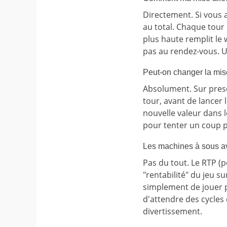
Directement. Si vous 
au total. Chaque tour
plus haute remplit le 
pas au rendez-vous. 
Peut-on changer la mise
Absolument. Sur presq
tour, avant de lancer l
nouvelle valeur dans l
pour tenter un coup p
Les machines à sous av
Pas du tout. Le RTP (
"rentabilité" du jeu s
simplement de jouer p
d'attendre des cycles 
divertissement.