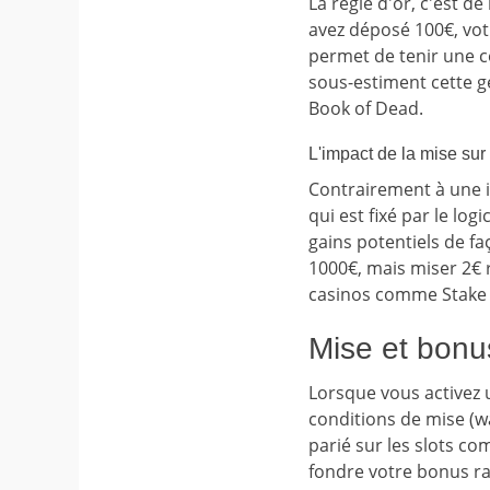
La règle d'or, c'est d
avez déposé 100€, vot
permet de tenir une c
sous-estiment cette ge
Book of Dead.
L'impact de la mise sur
Contrairement à une i
qui est fixé par le log
gains potentiels de fa
1000€, mais miser 2€ r
casinos comme Stake o
Mise et bonu
Lorsque vous activez
conditions de mise (w
parié sur les slots c
fondre votre bonus ra