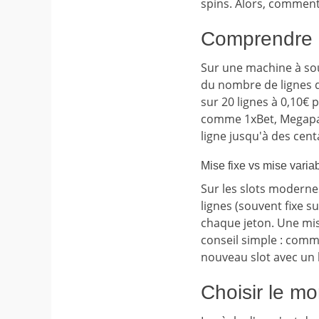
spins. Alors, comment 
Comprendre l
Sur une machine à sou
du nombre de lignes d
sur 20 lignes à 0,10€ 
comme 1xBet, Megapari
ligne jusqu'à des cent
Mise fixe vs mise variab
Sur les slots moderne
lignes (souvent fixe s
chaque jeton. Une mis
conseil simple : comm
nouveau slot avec un
Choisir le m