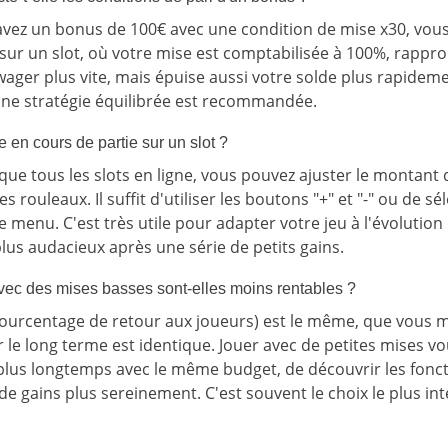
avez un bonus de 100€ avec une condition de mise x30, vou
 sur un slot, où votre mise est comptabilisée à 100%, rappro
wager plus vite, mais épuise aussi votre solde plus rapideme
Une stratégie équilibrée est recommandée.
 en cours de partie sur un slot ?
ue tous les slots en ligne, vous pouvez ajuster le montant 
es rouleaux. Il suffit d'utiliser les boutons "+" et "-" ou de s
e menu. C'est très utile pour adapter votre jeu à l'évolution
lus audacieux après une série de petits gains.
ec des mises basses sont-elles moins rentables ?
pourcentage de retour aux joueurs) est le même, que vous mi
ur le long terme est identique. Jouer avec de petites mises 
lus longtemps avec le même budget, de découvrir les foncti
de gains plus sereinement. C'est souvent le choix le plus int