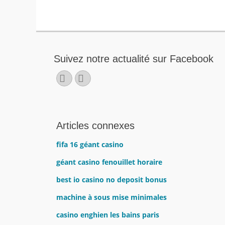
Suivez notre actualité sur Facebook
Facebook
E-
mail
Articles connexes
fifa 16 géant casino
géant casino fenouillet horaire
best io casino no deposit bonus
machine à sous mise minimales
casino enghien les bains paris