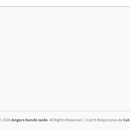
© 2026
Angers Kendo Iaido
. All Rights Reserved. | Catch Responsive de
Cat