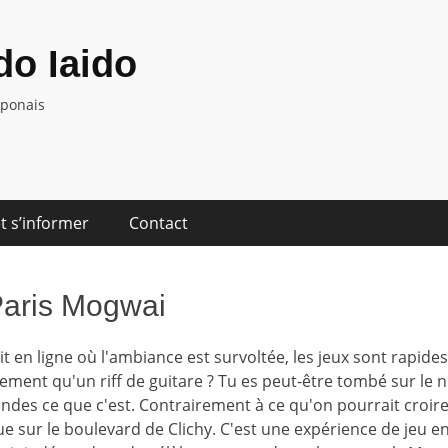
o Iaido
aponais
t s’informer
Contact
aris Mogwai
 en ligne où l'ambiance est survoltée, les jeux sont rapides
ment qu'un riff de guitare ? Tu es peut-être tombé sur le 
des ce que c'est. Contrairement à ce qu'on pourrait croire, 
 sur le boulevard de Clichy. C'est une expérience de jeu en