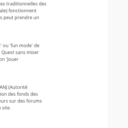
tes traditionnelles des
ale) fonctionnent
is peut prendre un
' ou 'fun mode' de
s Quest sans miser
ion 'Jouer
'ANJ (Autorité
tion des fonds des
ueurs sur des forums
 site.