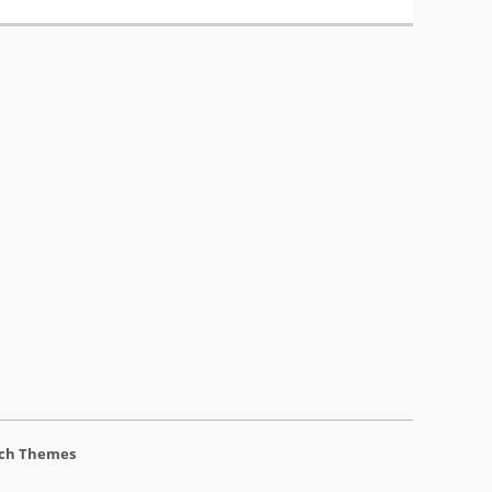
ch Themes