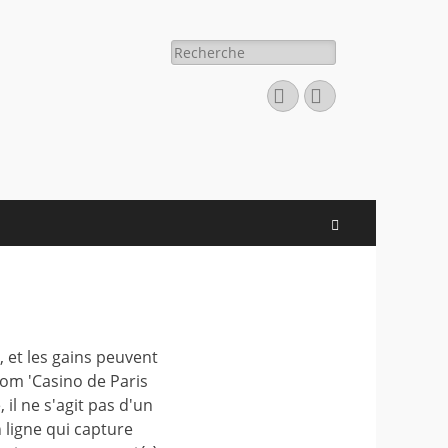
Rechercher :
Facebook
E-
mail
Recherche
, et les gains peuvent
nom 'Casino de Paris
il ne s'agit pas d'un
 ligne qui capture