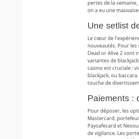
pertes de la semaine,
on a eu une mauvaise
Une setlist d
Le cœur de l'expérienc
nouveautés. Pour les 
Dead or Alive 2 sont i
variantes de blackjack
casino est cruciale : v
blackjack, ou baccar
touche de divertissem
Paiements : 
Pour déposer, les opt
Mastercard, portefeuil
Paysafecard et Neosurf
de vigilance. Les port