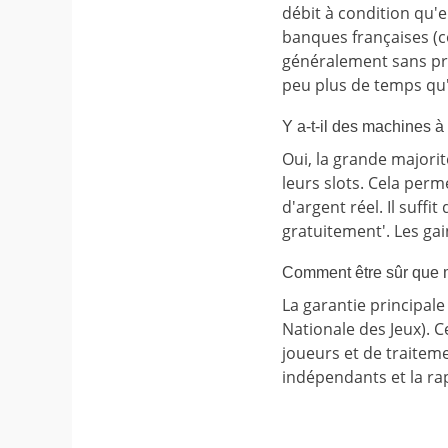
débit à condition qu'e
banques françaises (c
généralement sans pro
peu plus de temps qu'
Y a-t-il des machines à 
Oui, la grande majori
leurs slots. Cela per
d'argent réel. Il suffi
gratuitement'. Les ga
Comment être sûr que 
La garantie principale 
Nationale des Jeux). C
joueurs et de traiteme
indépendants et la rap