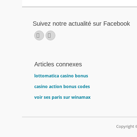
Suivez notre actualité sur Facebook
Facebook
E-
mail
Articles connexes
lottomatica casino bonus
casino action bonus codes
voir ses paris sur winamax
Copyright 