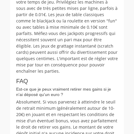
votre temps de jeu. Privilégiez les machines à
sous avec de très petites mises par ligne, parfois à
partir de 0.01€. Les jeux de table classiques
comme le blackjack ou la roulette en version "fun"
ou avec tables à mise minimale de 0.10€ sont
parfaits. Méfiez-vous des jackpots progressifs qui
nécessitent souvent un pari max pour être
éligible. Les jeux de grattage instantané (scratch
cards) peuvent aussi offrir du divertissement pour
quelques centimes. L'important est de régler votre
mise par tour en conséquence pour pouvoir
enchaîner les parties.
FAQ
Est-ce que je peux vraiment retirer mes gains si je
n'ai déposé qu'un euro ?
Absolument. Si vous parvenez à atteindre le seuil
de retrait minimum (généralement autour de 10-
20€) en jouant et en respectant les conditions de
mise d'un éventuel bonus, vous avez parfaitement
le droit de retirer vos gains. Le montant de votre
dépôt initial n'a aucune incidence sur votre droit