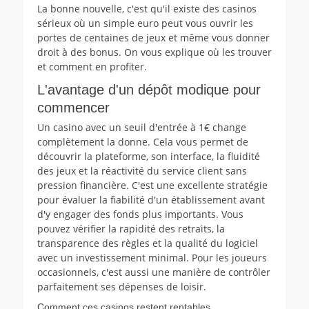
La bonne nouvelle, c'est qu'il existe des casinos
sérieux où un simple euro peut vous ouvrir les
portes de centaines de jeux et même vous donner
droit à des bonus. On vous explique où les trouver
et comment en profiter.
L'avantage d'un dépôt modique pour
commencer
Un casino avec un seuil d'entrée à 1€ change
complètement la donne. Cela vous permet de
découvrir la plateforme, son interface, la fluidité
des jeux et la réactivité du service client sans
pression financière. C'est une excellente stratégie
pour évaluer la fiabilité d'un établissement avant
d'y engager des fonds plus importants. Vous
pouvez vérifier la rapidité des retraits, la
transparence des règles et la qualité du logiciel
avec un investissement minimal. Pour les joueurs
occasionnels, c'est aussi une manière de contrôler
parfaitement ses dépenses de loisir.
Comment ces casinos restent rentables