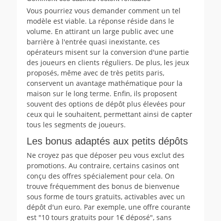
Vous pourriez vous demander comment un tel
modèle est viable. La réponse réside dans le
volume. En attirant un large public avec une
barrière à l'entrée quasi inexistante, ces
opérateurs misent sur la conversion d'une partie
des joueurs en clients réguliers. De plus, les jeux
proposés, même avec de très petits paris,
conservent un avantage mathématique pour la
maison sur le long terme. Enfin, ils proposent
souvent des options de dépôt plus élevées pour
ceux qui le souhaitent, permettant ainsi de capter
tous les segments de joueurs.
Les bonus adaptés aux petits dépôts
Ne croyez pas que déposer peu vous exclut des
promotions. Au contraire, certains casinos ont
conçu des offres spécialement pour cela. On
trouve fréquemment des bonus de bienvenue
sous forme de tours gratuits, activables avec un
dépôt d'un euro. Par exemple, une offre courante
est "10 tours gratuits pour 1€ déposé", sans