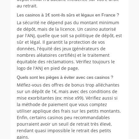
au retrait.
Les casinos à 1€ sont-ils sûrs et légaux en France ?
La sécurité ne dépend pas du montant minimum
de dépôt, mais de la licence. Un casino autorisé
par l'ANJ, quelle que soit sa politique de dépôt, est
sûr et légal. Il garantit la protection de vos
données, l'équité des jeux (générateurs de
nombres aléatoires certifiés) et le traitement
équitable des réclamations. Vérifiez toujours le
logo de l'ANJ en pied de page.
Quels sont les pièges à éviter avec ces casinos ?
Méfiez-vous des offres de bonus trop alléchantes
sur un dépôt de 1€, mais avec des conditions de
mise exorbitantes (ex: mise x99). Vérifiez aussi si
la méthode de paiement que vous comptez
utiliser applique des frais sur les petits montants.
Enfin, certains casinos peu recommandables
pourraient avoir un seuil de retrait très élevé,
rendant quasi impossible le retrait des petits
gains.