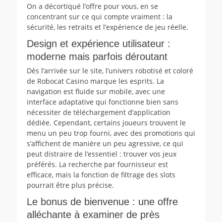
On a décortiqué l’offre pour vous, en se
concentrant sur ce qui compte vraiment : la
sécurité, les retraits et l’expérience de jeu réelle.
Design et expérience utilisateur :
moderne mais parfois déroutant
Dès l’arrivée sur le site, l’univers robotisé et coloré
de Robocat Casino marque les esprits. La
navigation est fluide sur mobile, avec une
interface adaptative qui fonctionne bien sans
nécessiter de téléchargement d’application
dédiée. Cependant, certains joueurs trouvent le
menu un peu trop fourni, avec des promotions qui
s’affichent de manière un peu agressive, ce qui
peut distraire de l’essentiel : trouver vos jeux
préférés. La recherche par fournisseur est
efficace, mais la fonction de filtrage des slots
pourrait être plus précise.
Le bonus de bienvenue : une offre
alléchante à examiner de près