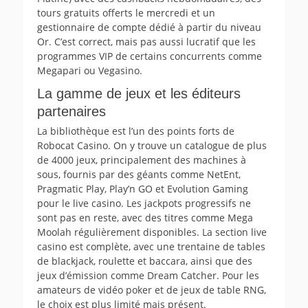
tours gratuits offerts le mercredi et un
gestionnaire de compte dédié à partir du niveau
Or. C’est correct, mais pas aussi lucratif que les
programmes VIP de certains concurrents comme
Megapari ou Vegasino.
La gamme de jeux et les éditeurs
partenaires
La bibliothèque est l’un des points forts de
Robocat Casino. On y trouve un catalogue de plus
de 4000 jeux, principalement des machines à
sous, fournis par des géants comme NetEnt,
Pragmatic Play, Play’n GO et Evolution Gaming
pour le live casino. Les jackpots progressifs ne
sont pas en reste, avec des titres comme Mega
Moolah régulièrement disponibles. La section live
casino est complète, avec une trentaine de tables
de blackjack, roulette et baccara, ainsi que des
jeux d’émission comme Dream Catcher. Pour les
amateurs de vidéo poker et de jeux de table RNG,
le choix est plus limité mais présent.