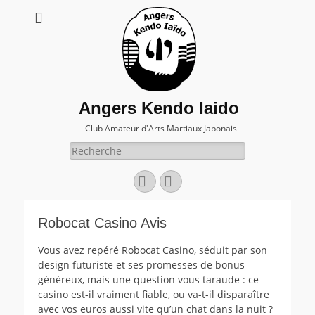
Angers Kendo Iaido
Club Amateur d'Arts Martiaux Japonais
Rechercher :
Facebook
E-
mail
Robocat Casino Avis
Vous avez repéré Robocat Casino, séduit par son
design futuriste et ses promesses de bonus
généreux, mais une question vous taraude : ce
casino est-il vraiment fiable, ou va-t-il disparaître
avec vos euros aussi vite qu’un chat dans la nuit ?