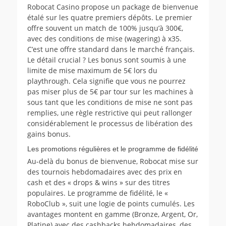
Robocat Casino propose un package de bienvenue
étalé sur les quatre premiers dépôts. Le premier
offre souvent un match de 100% jusqu’à 300€,
avec des conditions de mise (wagering) à x35.
C’est une offre standard dans le marché français.
Le détail crucial ? Les bonus sont soumis à une
limite de mise maximum de 5€ lors du
playthrough. Cela signifie que vous ne pourrez
pas miser plus de 5€ par tour sur les machines à
sous tant que les conditions de mise ne sont pas
remplies, une règle restrictive qui peut rallonger
considérablement le processus de libération des
gains bonus.
Les promotions régulières et le programme de fidélité
Au-delà du bonus de bienvenue, Robocat mise sur
des tournois hebdomadaires avec des prix en
cash et des « drops & wins » sur des titres
populaires. Le programme de fidélité, le «
RoboClub », suit une logie de points cumulés. Les
avantages montent en gamme (Bronze, Argent, Or,
Platine) avec des cashbacks hebdomadaires, des