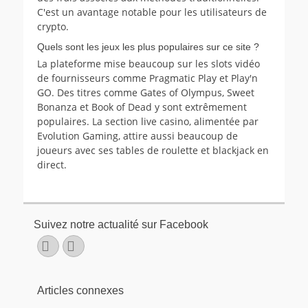
C'est un avantage notable pour les utilisateurs de
crypto.
Quels sont les jeux les plus populaires sur ce site ?
La plateforme mise beaucoup sur les slots vidéo
de fournisseurs comme Pragmatic Play et Play'n
GO. Des titres comme Gates of Olympus, Sweet
Bonanza et Book of Dead y sont extrêmement
populaires. La section live casino, alimentée par
Evolution Gaming, attire aussi beaucoup de
joueurs avec ses tables de roulette et blackjack en
direct.
Suivez notre actualité sur Facebook
Facebook
E-
mail
Articles connexes