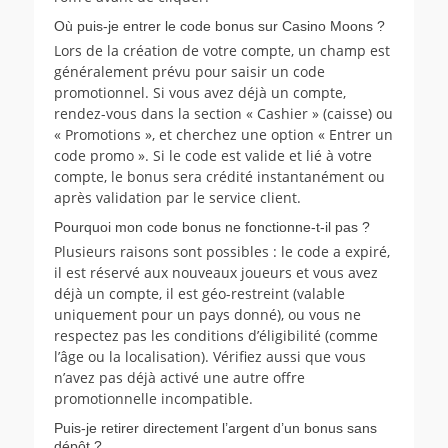
Où puis-je entrer le code bonus sur Casino Moons ?
Lors de la création de votre compte, un champ est
généralement prévu pour saisir un code
promotionnel. Si vous avez déjà un compte,
rendez-vous dans la section « Cashier » (caisse) ou
« Promotions », et cherchez une option « Entrer un
code promo ». Si le code est valide et lié à votre
compte, le bonus sera crédité instantanément ou
après validation par le service client.
Pourquoi mon code bonus ne fonctionne-t-il pas ?
Plusieurs raisons sont possibles : le code a expiré,
il est réservé aux nouveaux joueurs et vous avez
déjà un compte, il est géo-restreint (valable
uniquement pour un pays donné), ou vous ne
respectez pas les conditions d’éligibilité (comme
l’âge ou la localisation). Vérifiez aussi que vous
n’avez pas déjà activé une autre offre
promotionnelle incompatible.
Puis-je retirer directement l’argent d’un bonus sans
dépôt ?