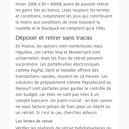
miser 200€ x 30 = 6000€ avant de pouvoir retirer
les gains liés au bonus. Lisez toujours les termes
et conditions, notamment les jeux qui contribuent
le moins aux conditions de mise (souvent la
roulette et le blackjack ne comptent qu'à 10%).
Déposer et retirer sans tracas
En France, les options sont nombreuses mais
régulées. Les cartes Visa et Mastercard sont
universelles, mais les frais de retrait peuvent
surprendre. Les portefeuilles électroniques
comme PayPal, Skrill et Neteller offrent des
transactions rapides, souvent en 24 heures. Les
solutions de prépaiement comme Paysafecard ou
Neosurf sont parfaites pour garder le contrôle de
son budget, car elles ne sont pas liées à un
compte bancaire. Un point crucial : un bon casino
ne vous facture jamais de frais pour un dépôt ou
un retrait. Si c'est le cas, cherchez ailleurs.
Les limites de retrait
Vérifiez les plafonds de retrait hebdomadaires ou