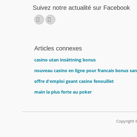
Suivez notre actualité sur Facebook
Facebook
E-
mail
Articles connexes
casino utan insättning bonus
nouveau casino en ligne pour francais bonus sa
offre d'emploi geant casino fenouillet
main la plus forte au poker
Copyright 