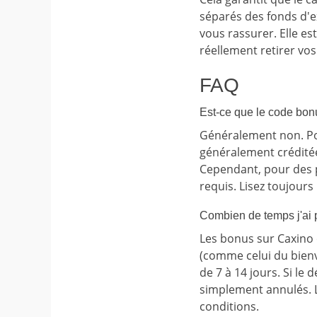
séparés des fonds d'e
vous rassurer. Elle es
réellement retirer vos
FAQ
Est-ce que le code bon
Généralement non. Pou
généralement créditée
Cependant, pour des p
requis. Lisez toujours 
Combien de temps j'ai 
Les bonus sur Caxino 
(comme celui du bienv
de 7 à 14 jours. Si le
simplement annulés. L
conditions.