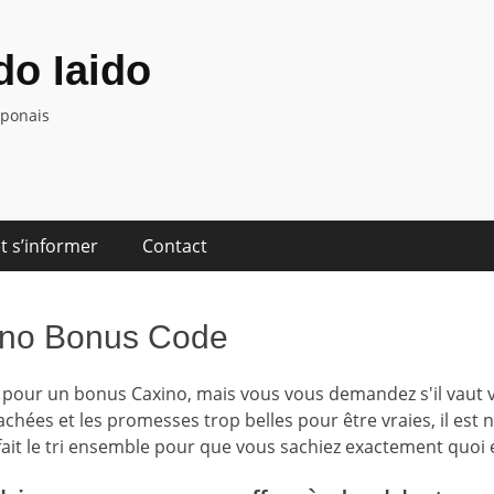
o Iaido
aponais
t s’informer
Contact
ino Bonus Code
pour un bonus Caxino, mais vous vous demandez s'il vaut v
achées et les promesses trop belles pour être vraies, il est 
 fait le tri ensemble pour que vous sachiez exactement quoi 