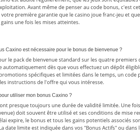
xploitation. Avant même de penser au code bonus, c'est cett
t votre première garantie que le casino joue franc-jeu et qu
 gains une fois les mises atteintes.
us Caxino est nécessaire pour le bonus de bienvenue ?
r le pack de bienvenue standard sur les quatre premiers dé
 automatiquement dès que vous effectuez un dépôt éligible,
romotions spécifiques et limitées dans le temps, un code
les instructions de l'offre qui vous intéresse.
pour utiliser mon bonus Caxino ?
ont presque toujours une durée de validité limitée. Une foi
enue) doit souvent être utilisé et ses conditions de mise r
 délai expire, le bonus et tous les gains potentiels associés 
a date limite est indiquée dans vos "Bonus Actifs" ou dans 