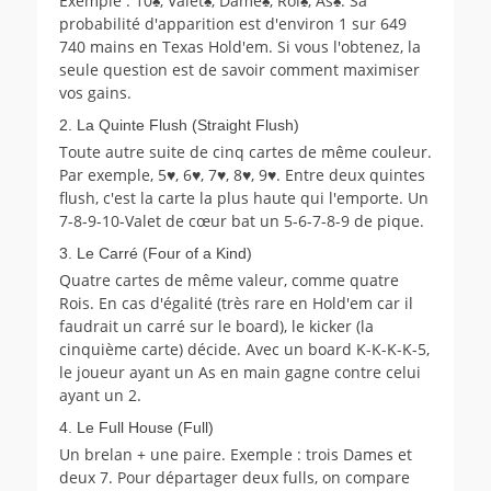
Exemple : 10♠, Valet♠, Dame♠, Roi♠, As♠. Sa
probabilité d'apparition est d'environ 1 sur 649
740 mains en Texas Hold'em. Si vous l'obtenez, la
seule question est de savoir comment maximiser
vos gains.
2. La Quinte Flush (Straight Flush)
Toute autre suite de cinq cartes de même couleur.
Par exemple, 5♥, 6♥, 7♥, 8♥, 9♥. Entre deux quintes
flush, c'est la carte la plus haute qui l'emporte. Un
7-8-9-10-Valet de cœur bat un 5-6-7-8-9 de pique.
3. Le Carré (Four of a Kind)
Quatre cartes de même valeur, comme quatre
Rois. En cas d'égalité (très rare en Hold'em car il
faudrait un carré sur le board), le kicker (la
cinquième carte) décide. Avec un board K-K-K-K-5,
le joueur ayant un As en main gagne contre celui
ayant un 2.
4. Le Full House (Full)
Un brelan + une paire. Exemple : trois Dames et
deux 7. Pour départager deux fulls, on compare