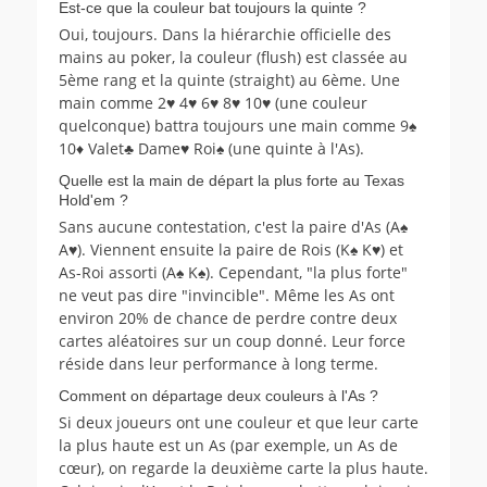
Est-ce que la couleur bat toujours la quinte ?
Oui, toujours. Dans la hiérarchie officielle des
mains au poker, la couleur (flush) est classée au
5ème rang et la quinte (straight) au 6ème. Une
main comme 2♥ 4♥ 6♥ 8♥ 10♥ (une couleur
quelconque) battra toujours une main comme 9♠
10♦ Valet♣ Dame♥ Roi♠ (une quinte à l'As).
Quelle est la main de départ la plus forte au Texas
Hold'em ?
Sans aucune contestation, c'est la paire d'As (A♠
A♥). Viennent ensuite la paire de Rois (K♠ K♥) et
As-Roi assorti (A♠ K♠). Cependant, "la plus forte"
ne veut pas dire "invincible". Même les As ont
environ 20% de chance de perdre contre deux
cartes aléatoires sur un coup donné. Leur force
réside dans leur performance à long terme.
Comment on départage deux couleurs à l'As ?
Si deux joueurs ont une couleur et que leur carte
la plus haute est un As (par exemple, un As de
cœur), on regarde la deuxième carte la plus haute.