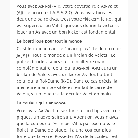
Vous avez As-Roi (AK), votre adversaire a As-Valet
(AJ). Le board est A-8-5-2-Q. Vous avez tous les
deux une paire d'As. C'est votre "kicker", le Roi, qui
est supérieur au Valet, qui vous donne la victoire.
Jouer un As avec un bon kicker est fondamental.
Le board joue pour tout le monde
C'est le cauchemar : le "board play". Le flop tombe
J♠ J♥ J♦. Tout le monde a un brelan de Valets ! Le
pot se décidera alors sur la meilleure main
complémentaire. Celui qui a As-Roi (A-K) aura un
brelan de Valets avec un kicker As-Roi, battant
celui qui a Roi-Dame (K-Q). Dans ce cas précis, la
meilleure main possible est en fait le carré de
Valets, si un joueur a le dernier Valet en main.
La couleur qui s'annonce
Vous avez A♠ 2♠ et misez fort sur un flop avec trois
piques. Un adversaire suit. Attention, vous n'avez
que la couleur à l'As, mais s'il a, par exemple, le
Roi et la Dame de pique, il a une couleur plus
forte que la vôtre. Posséder l'As de la couleur est