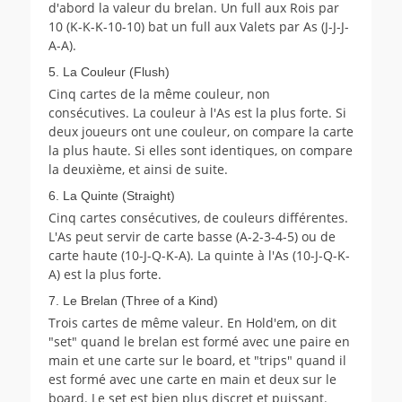
d'abord la valeur du brelan. Un full aux Rois par
10 (K-K-K-10-10) bat un full aux Valets par As (J-J-J-
A-A).
5. La Couleur (Flush)
Cinq cartes de la même couleur, non
consécutives. La couleur à l'As est la plus forte. Si
deux joueurs ont une couleur, on compare la carte
la plus haute. Si elles sont identiques, on compare
la deuxième, et ainsi de suite.
6. La Quinte (Straight)
Cinq cartes consécutives, de couleurs différentes.
L'As peut servir de carte basse (A-2-3-4-5) ou de
carte haute (10-J-Q-K-A). La quinte à l'As (10-J-Q-K-
A) est la plus forte.
7. Le Brelan (Three of a Kind)
Trois cartes de même valeur. En Hold'em, on dit
"set" quand le brelan est formé avec une paire en
main et une carte sur le board, et "trips" quand il
est formé avec une carte en main et deux sur le
board. Le set est bien plus discret et puissant.