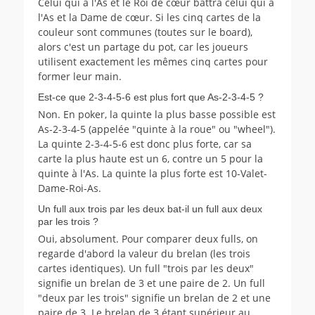
Celui qui a l'As et le Roi de cœur battra celui qui a
l'As et la Dame de cœur. Si les cinq cartes de la
couleur sont communes (toutes sur le board),
alors c'est un partage du pot, car les joueurs
utilisent exactement les mêmes cinq cartes pour
former leur main.
Est-ce que 2-3-4-5-6 est plus fort que As-2-3-4-5 ?
Non. En poker, la quinte la plus basse possible est
As-2-3-4-5 (appelée "quinte à la roue" ou "wheel").
La quinte 2-3-4-5-6 est donc plus forte, car sa
carte la plus haute est un 6, contre un 5 pour la
quinte à l'As. La quinte la plus forte est 10-Valet-
Dame-Roi-As.
Un full aux trois par les deux bat-il un full aux deux
par les trois ?
Oui, absolument. Pour comparer deux fulls, on
regarde d'abord la valeur du brelan (les trois
cartes identiques). Un full "trois par les deux"
signifie un brelan de 3 et une paire de 2. Un full
"deux par les trois" signifie un brelan de 2 et une
paire de 3. Le brelan de 3 étant supérieur au