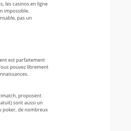
, les casinos en ligne
on impossible.
onsable, pas un
gent est parfaitement
. Vous pouvez librement
onnaissances.
arimatch, proposent
atuit) sont aussi un
au poker, de nombreux