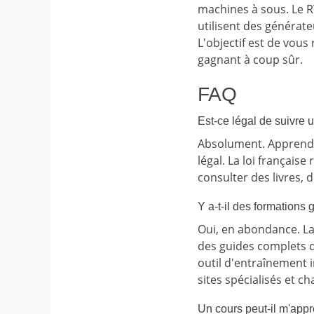
machines à sous. Le R
utilisent des générate
L'objectif est de vous
gagnant à coup sûr.
FAQ
Est-ce légal de suivre 
Absolument. Apprendre 
légal. La loi français
consulter des livres,
Y a-t-il des formations g
Oui, en abondance. La
des guides complets de
outil d'entraînement 
sites spécialisés et 
Un cours peut-il m'appr