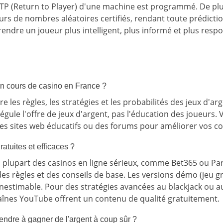
TP (Return to Player) d'une machine est programmé. De plus
urs de nombres aléatoires certifiés, rendant toute prédicti
 rendre un joueur plus intelligent, plus informé et plus resp
un cours de casino en France ?
les règles, les stratégies et les probabilités des jeux d'ar
e régule l'offre de jeux d'argent, pas l'éducation des joueurs
 des sites web éducatifs ou des forums pour améliorer vos c
ratuites et efficaces ?
 plupart des casinos en ligne sérieux, comme Bet365 ou P
s règles et des conseils de base. Les versions démo (jeu gr
inestimable. Pour des stratégies avancées au blackjack ou 
chaînes YouTube offrent un contenu de qualité gratuitement.
endre à gagner de l'argent à coup sûr ?