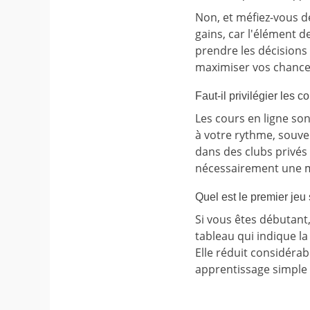
Non, et méfiez-vous d
gains, car l'élément 
prendre les décisions 
maximiser vos chances
Faut-il privilégier les 
Les cours en ligne son
à votre rythme, souven
dans des clubs privés
nécessairement une mei
Quel est le premier jeu
Si vous êtes débutant,
tableau qui indique la
Elle réduit considérab
apprentissage simple 