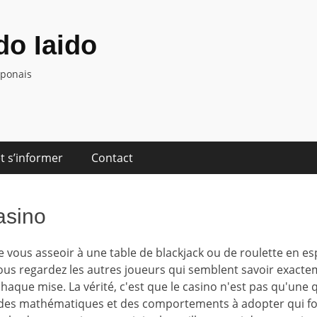
o Iaido
aponais
t s’informer
Contact
asino
 vous asseoir à une table de blackjack ou de roulette en 
ous regardez les autres joueurs qui semblent savoir exactem
haque mise. La vérité, c'est que le casino n'est pas qu'une q
, des mathématiques et des comportements à adopter qui fon