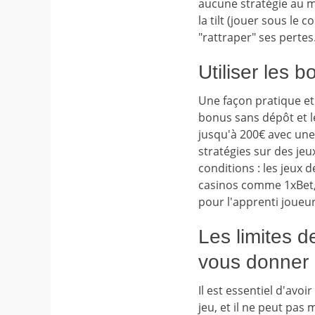
aucune stratégie au m
la tilt (jouer sous le 
"rattraper" ses pertes
Utiliser les 
Une façon pratique et
bonus sans dépôt et l
jusqu'à 200€ avec une
stratégies sur des jeu
conditions : les jeux
casinos comme 1xBet,
pour l'apprenti joueur
Les limites d
vous donner
Il est essentiel d'avo
jeu, et il ne peut pa