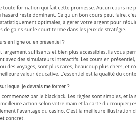
e toute formation qui fait cette promesse. Aucun cours ne p
de hasard reste dominant. Ce qu'un bon cours peut faire, c'
statistiquement optimales, à gérer votre argent pour réduir
 de gains sur le court terme dans les jeux de stratégie.
cours en ligne ou en présentiel ?
t largement suffisants et bien plus accessibles. Ils vous p
t avec des simulateurs interactifs. Les cours en présentiel,
 ou des voyages, sont plus rares, beaucoup plus chers, et n'
lleure valeur éducative. L'essentiel est la qualité du conte
 sur lequel je devrais me former ?
 commencez par le blackjack. Les règles sont simples, et la 
 meilleure action selon votre main et la carte du croupier) e
lement l'avantage du casino. C'est la meilleure illustration 
et concret.