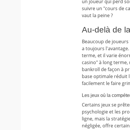
un joueur qui perd son
suivre un "cours de ca
vaut la peine ?
Au-delà de la
Beaucoup de joueurs f
a toujours l'avantage.
terme, et il varie éno
casino" à long terme,
bankroll de façon à pr
base optimale réduit 
facilement le faire gr
Les jeux où la compéten
Certains jeux se prête
psychologie et les pr
ligne, mais la stratég
négligée, offre certai