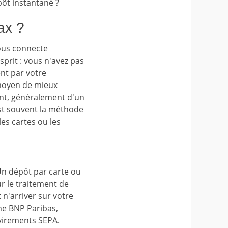
ôt instantané ?
ax ?
ous connecte
sprit : vous n'avez pas
ent par votre
 moyen de mieux
ent, généralement d'un
'est souvent la méthode
les cartes ou les
 Un dépôt par carte ou
r le traitement de
 n'arriver sur votre
me BNP Paribas,
 virements SEPA.