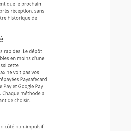
ent que le prochain
près réception, sans
tre historique de
é
s rapides. Le dépôt
nibles en moins d'une
ssi cette
ax ne voit pas vos
prépayées Paysafecard
e Pay et Google Pay
de. Chaque méthode a
ant de choisir.
on côté non-impulsif