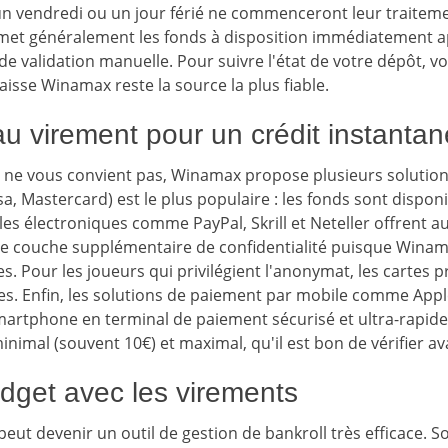
 un vendredi ou un jour férié ne commenceront leur traitem
met généralement les fonds à disposition immédiatement a
e validation manuelle. Pour suivre l'état de votre dépôt, vo
aisse Winamax reste la source la plus fiable.
au virement pour un crédit instantan
nt ne vous convient pas, Winamax propose plusieurs solution
sa, Mastercard) est le plus populaire : les fonds sont dispo
les électroniques comme PayPal, Skrill et Neteller offrent au
ne couche supplémentaire de confidentialité puisque Winam
. Pour les joueurs qui privilégient l'anonymat, les cartes 
es. Enfin, les solutions de paiement par mobile comme Appl
martphone en terminal de paiement sécurisé et ultra-rapi
inimal (souvent 10€) et maximal, qu'il est bon de vérifier av
dget avec les virements
eut devenir un outil de gestion de bankroll très efficace. S