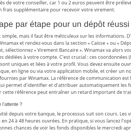
s de votre conseiller, car 1 ou 2 euros peuvent être préle
n frais supplémentaire pour recevoir votre virement.
ape par étape pour un dépôt réussi
 simple, mais il faut être méticuleux sur les informations. 
inamax et rendez-vous dans la section « Caisse » ou « Dépo
 sélectionnez « Virement Bancaire ». Winamax va alors vou
 dédiées à votre compte. C'est crucial : ces coordonnées (I
sont uniques et liées à votre profil. Vous devez ensuite ouvri
ue, en ligne ou via votre application mobile, et créer un n
 fournies par Winamax. La référence de communication est l
 qui permet d'identifier et d'attribuer automatiquement les
r cette référence peut entraîner un retard important de tra
l'attente ?
nitié depuis votre banque, le processus suit son cours. Les
 en 24 à 48 heures ouvrées. En pratique, si vous lancez l'o
onnes chances de voir les fonds disponibles le mercredi aprè