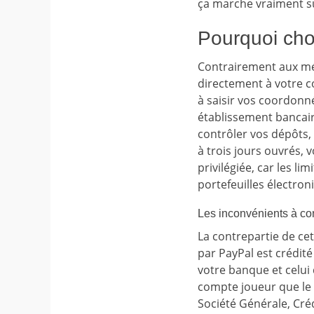
ça marche vraiment su
Pourquoi cho
Contrairement aux mé
directement à votre co
à saisir vos coordonné
établissement bancair
contrôler vos dépôts,
à trois jours ouvrés, 
privilégiée, car les l
portefeuilles électron
Les inconvénients à co
La contrepartie de cet
par PayPal est crédit
votre banque et celui 
compte joueur que le 
Société Générale, Créd