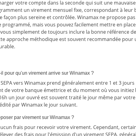
arger votre compte dans la seconde qui suit une mauvaise
gramment un virement mensuel fixe, correspondant à leur bu
e façon plus sereine et contrôlée. Winamax ne propose pa
 programmé, mais vous pouvez facilement mettre en plac
-vous simplement de toujours inclure la bonne référence 
tte approche méthodique est souvent recommandée pour u
urable.
il pour qu'un virement arrive sur Winamax ?
SEPA vers Winamax prend généralement entre 1 et 3 jours o
 de votre banque émettrice et du moment où vous initiez l
16h un jour ouvré est souvent traité le jour même par votre
édité par Winamax le jour suivant.
 déposer par virement sur Winamax ?
ucun frais pour recevoir votre virement. Cependant, certa
élever des frais pour l'émission d'un virement SEPA, généra