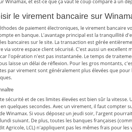
r Winamax, et est-ce que ça vaut le coup comparé à un dép
isir le virement bancaire sur Winam
thodes de paiement électroniques, le virement bancaire v
mpte en banque. L'avantage principal est la tranquillité d'e
es bancaires sur le site. La transaction est gérée entièrem
e via votre espace client sécurisé. C'est aussi un excellent
 car l'opération n'est pas instantanée. Le temps de traitem
vous laisse un délai de réflexion. Pour les gros montants, c
imites par virement sont généralement plus élevées que pour 
iques.
nnaître
te sécurité et de ces limites élevées est bien sûr la vitesse.
é en quelques secondes. Avec un virement, il faut compter su
de Winamax. Si vous déposez un jeudi soir, l'argent pourrait
lundi suivant. De plus, toutes les banques françaises (com
it Agricole, LCL) n'appliquent pas les mêmes frais pour les