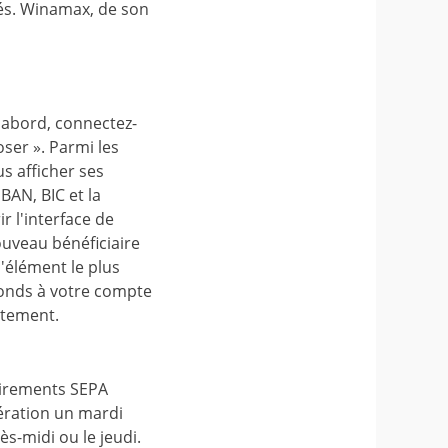
vés. Winamax, de son
D'abord, connectez-
ser ». Parmi les
s afficher ses
BAN, BIC et la
r l'interface de
ouveau bénéficiaire
'élément le plus
 fonds à votre compte
itement.
 virements SEPA
pération un mardi
s-midi ou le jeudi.