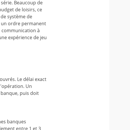
 série. Beaucoup de
dget de loisirs, ce
s de système de
e un ordre permanent
de communication à
ne expérience de jeu
uvrés. Le délai exact
'opération. Un
 banque, puis doit
ines banques
lement entre 1 et 3