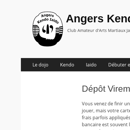
Angers Kend
Club Amateur d'Arts Martiaux J
Aller
Menu
Le dojo
Kendo
Iaido
Débuter e
au
principal
contenu
Dépôt Vire
Vous venez de finir u
jouer, mais votre car
frais parfois appliqué
bancaire est souvent l