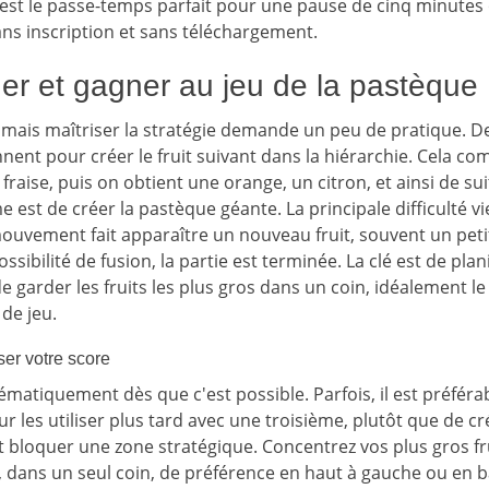
est le passe-temps parfait pour une pause de cinq minutes
ans inscription et sans téléchargement.
r et gagner au jeu de la pastèque
if mais maîtriser la stratégie demande un peu de pratique. D
nnent pour créer le fruit suivant dans la hiérarchie. Cela
fraise, puis on obtient une orange, un citron, et ainsi de sui
e est de créer la pastèque géante. La principale difficulté vi
mouvement fait apparaître un nouveau fruit, souvent un petit. 
ibilité de fusion, la partie est terminée. La clé est de plan
de garder les fruits les plus gros dans un coin, idéalement 
de jeu.
er votre score
matiquement dès que c'est possible. Parfois, il est préféra
ur les utiliser plus tard avec une troisième, plutôt que de
it bloquer une zone stratégique. Concentrez vos plus gros f
 dans un seul coin, de préférence en haut à gauche ou en ba