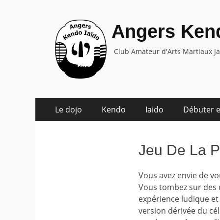
Angers Kend
Club Amateur d'Arts Martiaux J
Aller
Menu
Le dojo
Kendo
Iaido
Débuter e
au
principal
contenu
Jeu De La P
Vous avez envie de vo
Vous tombez sur des d
expérience ludique et r
version dérivée du cél