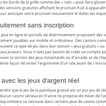
z les bords de la grille comme des « rails » pour faire glisser 
es versions gratuites affichent le prochain fruit à apparaître 
pour anticiper votre prochain mouvement et éviter les impa
uitement sans inscription
jeux en ligne et portails de divertissement proposent des 
itement jouables sur mobile et ordinateur. Des casinos co
vent ce type de jeu dans leur section « Jeux gratuits » ou 
aux joueurs. Vous n'avez pas besoin de créer un compte pour
trouver la section des jeux instantanés ou d'arcade, et de cli
llente façon de tester l'ergonomie d'un site avant de s'inscr
 avec les jeux d'argent réel
endre que le jeu de la pastèque gratuit est un pur jeu de skil
Aucun casino sérieux en France ne propose de miser de l'arg
lay similaire se retrouve dans certains jeux de casino com