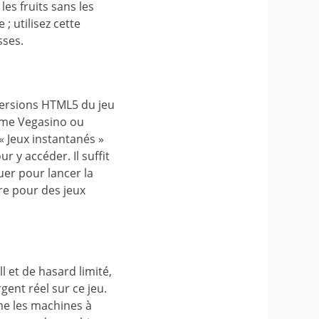
les fruits sans les
; utilisez cette
sses.
versions HTML5 du jeu
mme Vegasino ou
« Jeux instantanés »
 y accéder. Il suffit
quer pour lancer la
ire pour des jeux
l et de hasard limité,
ent réel sur ce jeu.
me les machines à