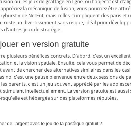
sion ou les jeux de grattage en ligne, où l'objectif est d'a
 appréciez la mécanique de fusion, vous pourriez être attir
rryburst » de NetEnt, mais celles-ci impliquent des paris et 
ue reste un divertissement sans risque, idéal pour développ
ns d'autres jeux de stratégie.
ouer en version gratuite
fre plusieurs bénéfices concrets. D'abord, c'est un excelle
cation et la vision spatiale. Ensuite, cela vous permet de déc
t avant de chercher des alternatives similaires dans les casi
casino, c'est une pause bienvenue entre deux sessions de pa
r les parents, c'est un jeu souvent apprécié par les adolesce
 et stimulant intellectuellement. La version gratuite est aus
lorsqu'elle est hébergée sur des plateformes réputées.
er de l'argent avec le jeu de la pastèque gratuit ?