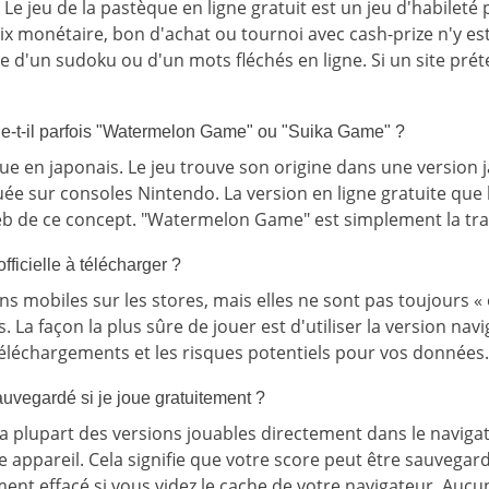
Le jeu de la pastèque en ligne gratuit est un jeu d'habilet
ix monétaire, bon d'achat ou tournoi avec cash-prize n'y est
 d'un sudoku ou d'un mots fléchés en ligne. Si un site prét
lle-t-il parfois "Watermelon Game" ou "Suika Game" ?
que en japonais. Le jeu trouve son origine dans une version 
uée sur consoles Nintendo. La version en ligne gratuite que 
b de ce concept. "Watermelon Game" est simplement la tra
officielle à télécharger ?
ons mobiles sur les stores, mais elles ne sont pas toujours « 
. La façon la plus sûre de jouer est d'utiliser la version nav
 téléchargements et les risques potentiels pour vos données.
auvegardé si je joue gratuitement ?
a plupart des versions jouables directement dans le navigate
e appareil. Cela signifie que votre score peut être sauvegar
ent effacé si vous videz le cache de votre navigateur. Aucun