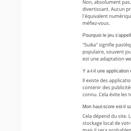
Non, absolument pas. 
divertissant. Aucun pr
l'équivalent numérique
méfiez-vous.
Pourquoi le jeu s'appe
"Suika" signifie pastè
populaire, souvent jo
est une adaptation we
Y a-t-il une application 
Il existe des applicati
contenir des publicités
connu. Cela évite les
Mon haut-score est-il s
Cela dépend du site. L
stockage local de votr
mais il sera probablem