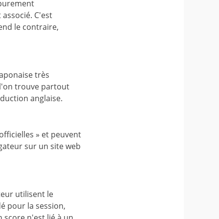
é purement
 associé. C'est
end le contraire,
japonaise très
l'on trouve partout
duction anglaise.
officielles » et peuvent
igateur sur un site web
ur utilisent le
dé pour la session,
 score n'est lié à un