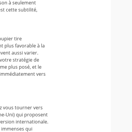
aison à seulement
t cette subtilité,
oupier tire
t plus favorable à la
vent aussi varier.
votre stratégie de
hme plus posé, et le
e immédiatement vers
ez vous tourner vers
me-Uni) qui proposent
ersion internationale.
s immenses qui