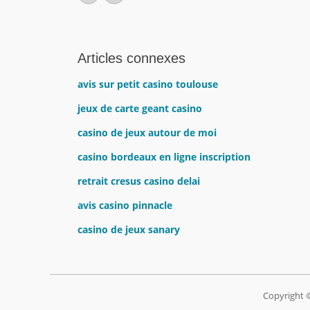
mail
Articles connexes
avis sur petit casino toulouse
jeux de carte geant casino
casino de jeux autour de moi
casino bordeaux en ligne inscription
retrait cresus casino delai
avis casino pinnacle
casino de jeux sanary
Copyright 