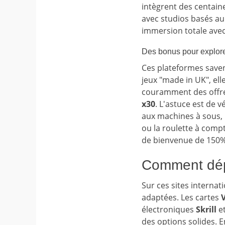
intègrent des centaine
avec studios basés 
immersion totale avec
Des bonus pour explore
Ces plateformes saven
jeux "made in UK", el
couramment des offr
x30
. L'astuce est de v
aux machines à sous, 
ou la roulette à comp
de bienvenue de 150% p
Comment dépo
Sur ces sites interna
adaptées. Les cartes
électroniques
Skrill
e
des options solides. E