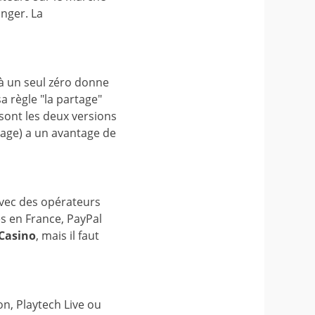
anger. La
 à un seul zéro donne
a règle "la partage"
 sont les deux versions
tage) a un avantage de
'avec des opérateurs
es en France, PayPal
Casino
, mais il faut
on, Playtech Live ou