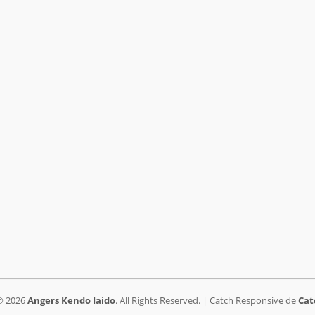
© 2026
Angers Kendo Iaido
. All Rights Reserved. | Catch Responsive de
Cat