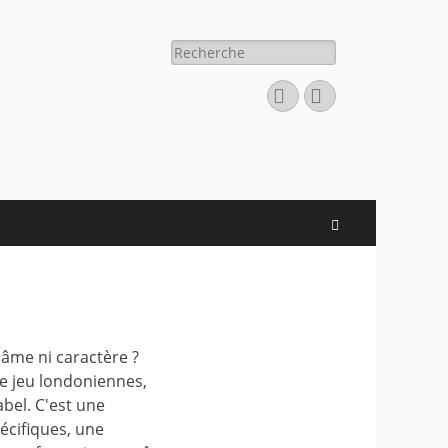
Rechercher :
Facebook
E-
mail
Recherche
 âme ni caractère ?
de jeu londoniennes,
abel. C'est une
écifiques, une