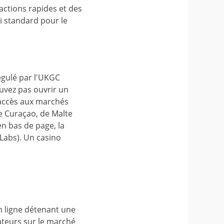
actions rapides et des
ai standard pour le
régulé par l'UKGC
uvez pas ouvrir un
'accès aux marchés
e Curaçao, de Malte
en bas de page, la
 Labs). Un casino
en ligne détenant une
rateurs sur le marché