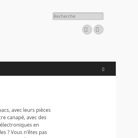
Rechercher :
Facebook
E-
mail
Recherche
cs, avec leurs pièces
otre canapé, avec des
 électroniques en
bles ? Vous n’êtes pas