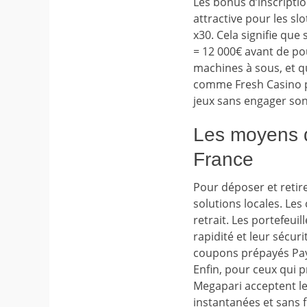
Les bonus d’inscription
attractive pour les sl
x30. Cela signifie qu
= 12 000€ avant de pou
machines à sous, et q
comme Fresh Casino pr
jeux sans engager son
Les moyens d
France
Pour déposer et retire
solutions locales. Les
retrait. Les portefeui
rapidité et leur sécur
coupons prépayés Pays
Enfin, pour ceux qui p
Megapari acceptent le
instantanées et sans f