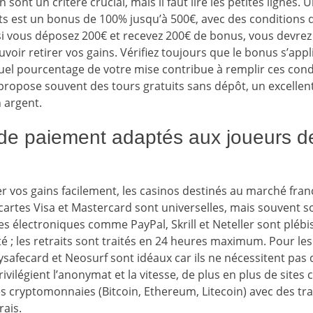
 sont un critère crucial, mais il faut lire les petites lignes.
ots est un bonus de 100% jusqu’à 500€, avec des conditions 
e si vous déposez 200€ et recevez 200€ de bonus, vous devrez
voir retirer vos gains. Vérifiez toujours que le bonus s’app
uel pourcentage de votre mise contribue à remplir ces cond
opose souvent des tours gratuits sans dépôt, un excellent
 argent.
e paiement adaptés aux joueurs de
r vos gains facilement, les casinos destinés au marché franç
 cartes Visa et Mastercard sont universelles, mais souvent s
lles électroniques comme PayPal, Skrill et Neteller sont plébi
ité ; les retraits sont traités en 24 heures maximum. Pour les
afecard et Neosurf sont idéaux car ils ne nécessitent pas
rivilégient l’anonymat et la vitesse, de plus en plus de site
s cryptomonnaies (Bitcoin, Ethereum, Litecoin) avec des tr
rais.