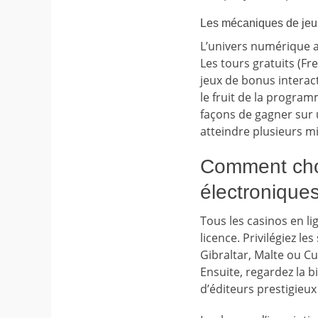
Les mécaniques de jeu 
L’univers numérique a
Les tours gratuits (Fr
jeux de bonus interact
le fruit de la progra
façons de gagner sur u
atteindre plusieurs mi
Comment choi
électronique
Tous les casinos en li
licence. Privilégiez le
Gibraltar, Malte ou C
Ensuite, regardez la b
d’éditeurs prestigieux