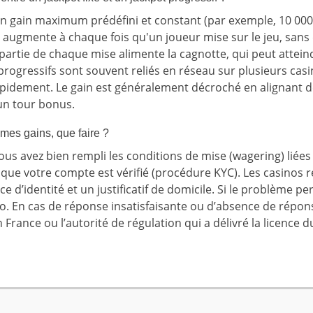
 un gain maximum prédéfini et constant (par exemple, 10 000 
i, augmente à chaque fois qu'un joueur mise sur le jeu, sans 
partie de chaque mise alimente la cagnotte, qui peut attein
progressifs sont souvent reliés en réseau sur plusieurs casin
rapidement. Le gain est généralement décroché en alignant 
'un tour bonus.
r mes gains, que faire ?
ous avez bien rempli les conditions de mise (wagering) liée
 que votre compte est vérifié (procédure KYC). Les casinos
 d’identité et un justificatif de domicile. Si le problème per
no. En cas de réponse insatisfaisante ou d’absence de répon
France ou l’autorité de régulation qui a délivré la licence du