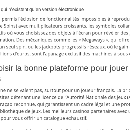
qui n’existent qu’en version électronique
 permis l’éclosion de fonctionnalités impossibles à repro
ee Spins) avec multiplicateurs croissants, les symboles collan
ifs où vous choisissez des objets à l’écran pour révéler des
mmation. Des mécaniques comme les « Megaways », qui offre
n seul spin, ou les jackpots progressifs réseaux, où le gai
llions d’euros, sont l’apanage exclusif des machines à sous
sir la bonne plateforme pour jouer 
s
gne ne se valent pas, surtout pour un joueur français. La pri
s sites détenant une licence de l’Autorité Nationale des Jeux 
uraçao reconnue, qui garantissent un cadre légal et une pro
ibliothèque de jeux. Les meilleurs casinos partenaires avec 
 pour vous offrir un catalogue exhaustif.