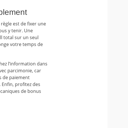
ablement
règle est de fixer une
ous y tenir. Une
l total sur un seul
longe votre temps de
chez l’information dans
avec parcimonie, car
es de paiement
Enfin, profitez des
mécaniques de bonus