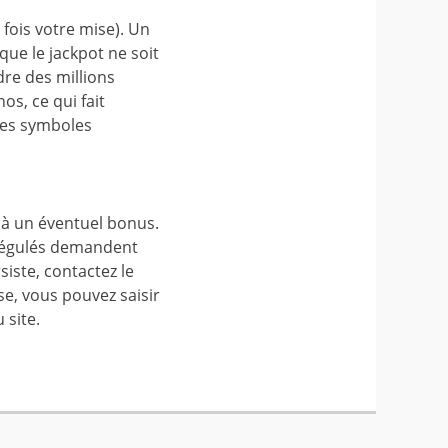
fois votre mise). Un
que le jackpot ne soit
dre des millions
os, ce qui fait
des symboles
s à un éventuel bonus.
 régulés demandent
siste, contactez le
se, vous pouvez saisir
 site.