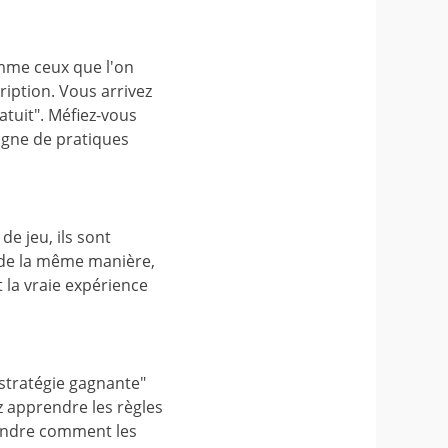
omme ceux que l'on
iption. Vous arrivez
atuit". Méfiez-vous
igne de pratiques
e jeu, ils sont
 de la même manière,
 la vraie expérience
stratégie gagnante"
z apprendre les règles
rendre comment les