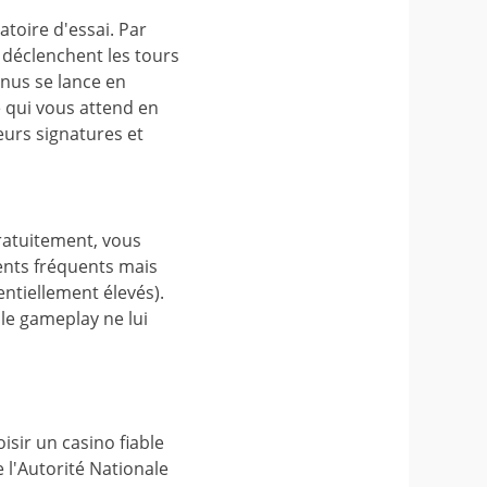
atoire d'essai. Par
 déclenchent les tours
onus se lance en
 qui vous attend en
eurs signatures et
gratuitement, vous
ments fréquents mais
ntiellement élevés).
le gameplay ne lui
isir un casino fiable
e l'Autorité Nationale