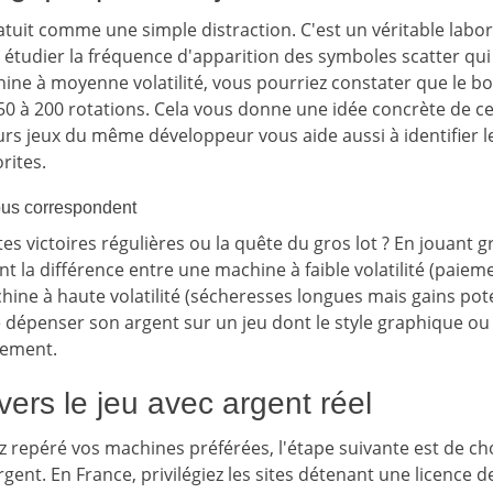
atuit comme une simple distraction. C'est un véritable labor
étudier la fréquence d'apparition des symboles scatter qui
hine à moyenne volatilité, vous pourriez constater que le b
0 à 200 rotations. Cela vous donne une idée concrète de ce
eurs jeux du même développeur vous aide aussi à identifier l
rites.
vous correspondent
tes victoires régulières ou la quête du gros lot ? En jouant 
t la différence entre une machine à faible volatilité (paie
ine à haute volatilité (sécheresses longues mais gains pote
 dépenser son argent sur un jeu dont le style graphique ou 
lement.
 vers le jeu avec argent réel
 repéré vos machines préférées, l'étape suivante est de cho
rgent. En France, privilégiez les sites détenant une licence d