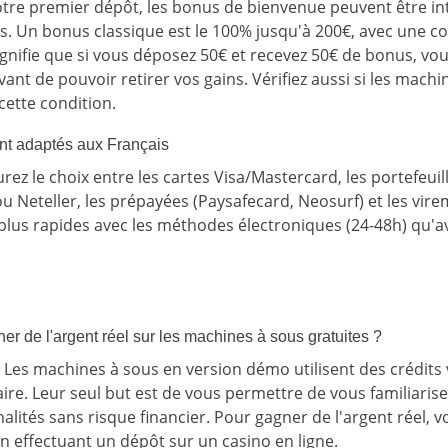
votre premier dépôt, les bonus de bienvenue peuvent être int
ns. Un bonus classique est le 100% jusqu'à 200€, avec une c
ignifie que si vous déposez 50€ et recevez 50€ de bonus, vo
vant de pouvoir retirer vos gains. Vérifiez aussi si les machi
cette condition.
t adaptés aux Français
ez le choix entre les cartes Visa/Mastercard, les portefeuil
u Neteller, les prépayées (Paysafecard, Neosurf) et les vir
plus rapides avec les méthodes électroniques (24-48h) qu'av
er de l'argent réel sur les machines à sous gratuites ?
Les machines à sous en version démo utilisent des crédits v
e. Leur seul but est de vous permettre de vous familiariser
nalités sans risque financier. Pour gagner de l'argent réel, v
en effectuant un dépôt sur un casino en ligne.