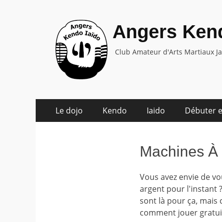
Angers Kend
Club Amateur d'Arts Martiaux J
Aller
Menu
Le dojo
Kendo
Iaido
Débuter e
au
principal
contenu
Machines À 
Vous avez envie de vo
argent pour l'instant
sont là pour ça, mais
comment jouer gratuit