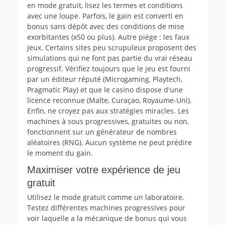
en mode gratuit, lisez les termes et conditions
avec une loupe. Parfois, le gain est converti en
bonus sans dépôt avec des conditions de mise
exorbitantes (x50 ou plus). Autre piège : les faux
jeux. Certains sites peu scrupuleux proposent des
simulations qui ne font pas partie du vrai réseau
progressif. Vérifiez toujours que le jeu est fourni
par un éditeur réputé (Microgaming, Playtech,
Pragmatic Play) et que le casino dispose d'une
licence reconnue (Malte, Curaçao, Royaume-Uni).
Enfin, ne croyez pas aux stratégies miracles. Les
machines à sous progressives, gratuites ou non,
fonctionnent sur un générateur de nombres
aléatoires (RNG). Aucun système ne peut prédire
le moment du gain.
Maximiser votre expérience de jeu
gratuit
Utilisez le mode gratuit comme un laboratoire.
Testez différentes machines progressives pour
voir laquelle a la mécanique de bonus qui vous