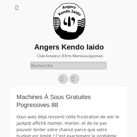
Angers Kendo Iaido
Club Amateur d'Arts Martiaux Japonais
Rechercher :
Facebook
E-
mail
Machines À Sous Gratuites
Pogressives 88
Vous avez déjà ressenti cette frustration de voir le
jackpot affiché monter, monter, et de ne pas
pouvoir tenter votre chance parce que votre
budget est limité ? C'est exactement le problème