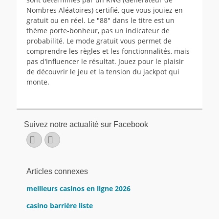
Nombres Aléatoires) certifié, que vous jouiez en
gratuit ou en réel. Le "88" dans le titre est un
thème porte-bonheur, pas un indicateur de
probabilité. Le mode gratuit vous permet de
comprendre les règles et les fonctionnalités, mais
pas d'influencer le résultat. Jouez pour le plaisir
de découvrir le jeu et la tension du jackpot qui
monte.
Suivez notre actualité sur Facebook
Facebook
E-
mail
Articles connexes
meilleurs casinos en ligne 2026
casino barrière liste