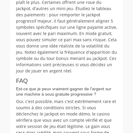
plaît le plus. Certaines offrent une roue du
jackpot, d'autres un mini-jeu. Étudiez le tableau
des paiements : pour remporter le jackpot
progressif majeur, il faut généralement aligner 5
symboles spécifiques sur une ligne payante active,
souvent avec le pari maximum. En mode gratuit,
vous pouvez simuler ce pari max sans risque. Cela
vous donne une idée réaliste de la volatilité du
jeu. Notez également la fréquence d'apparition du
symbole ou du tour bonus menant au jackpot. Ces
informations sont précieuses si vous décidez un
jour de jouer en argent réel.
FAQ
Est-ce que je peux vraiment gagner de l'argent sur
une machine à sous gratuite progressive ?
Oui, c'est possible, mais c'est extrêmement rare et
soumis à des conditions strictes. Si vous
déclenchez le jackpot en mode démo, le casino
vérifiera que vous avez un compte vérifié et que
votre session de jeu était légitime. Le gain vous
sera alors crédité, mais souvent sous forme de