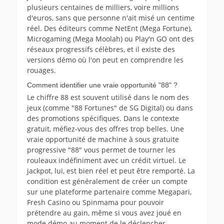
plusieurs centaines de milliers, voire millions
d'euros, sans que personne n'ait misé un centime
réel. Des éditeurs comme NetEnt (Mega Fortune),
Microgaming (Mega Moolah) ou Play'n GO ont des
réseaux progressifs célèbres, et il existe des
versions démo où l'on peut en comprendre les
rouages.
Comment identifier une vraie opportunité "88" ?
Le chiffre 88 est souvent utilisé dans le nom des
jeux (comme "88 Fortunes" de SG Digital) ou dans
des promotions spécifiques. Dans le contexte
gratuit, méfiez-vous des offres trop belles. Une
vraie opportunité de machine à sous gratuite
progressive "88" vous permet de tourner les
rouleaux indéfiniment avec un crédit virtuel. Le
jackpot, lui, est bien réel et peut être remporté. La
condition est généralement de créer un compte
sur une plateforme partenaire comme Megapari,
Fresh Casino ou Spinmama pour pouvoir
prétendre au gain, même si vous avez joué en
mode démo au moment de le déclencher.