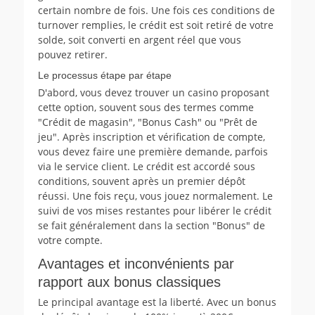
certain nombre de fois. Une fois ces conditions de
turnover remplies, le crédit est soit retiré de votre
solde, soit converti en argent réel que vous
pouvez retirer.
Le processus étape par étape
D'abord, vous devez trouver un casino proposant
cette option, souvent sous des termes comme
"Crédit de magasin", "Bonus Cash" ou "Prêt de
jeu". Après inscription et vérification de compte,
vous devez faire une première demande, parfois
via le service client. Le crédit est accordé sous
conditions, souvent après un premier dépôt
réussi. Une fois reçu, vous jouez normalement. Le
suivi de vos mises restantes pour libérer le crédit
se fait généralement dans la section "Bonus" de
votre compte.
Avantages et inconvénients par
rapport aux bonus classiques
Le principal avantage est la liberté. Avec un bonus