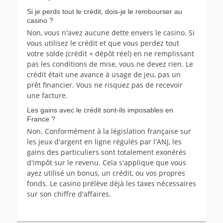
Si je perds tout le crédit, dois-je le rembourser au
casino ?
Non, vous n'avez aucune dette envers le casino. Si
vous utilisez le crédit et que vous perdez tout
votre solde (crédit + dépôt réel) en ne remplissant
pas les conditions de mise, vous ne devez rien. Le
crédit était une avance à usage de jeu, pas un
prêt financier. Vous ne risquez pas de recevoir
une facture.
Les gains avec le crédit sont-ils imposables en
France ?
Non. Conformément à la législation française sur
les jeux d'argent en ligne régulés par l'ANJ, les
gains des particuliers sont totalement exonérés
d'impôt sur le revenu. Cela s'applique que vous
ayez utilisé un bonus, un crédit, ou vos propres
fonds. Le casino prélève déjà les taxes nécessaires
sur son chiffre d'affaires.