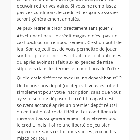
pouvoir retirer vos gains. Si vous ne remplissez
pas ces conditions, le crédit et les gains associés
seront généralement annulés.
Je peux retirer le crédit directement sans jouer ?
Absolument pas. Le crédit magasin n'est pas un
cashback ou un remboursement. C'est un outil de
jeu. Son objectif est de vous permettre de jouer
sur leur plateforme. Les retraits ne sont autorisés
qu'après avoir satisfait aux exigences de mise
stipulées dans les termes et conditions de l'offre.
Quelle est la différence avec un "no deposit bonus" ?
Un bonus sans dépôt (no deposit) vous est offert
simplement pour votre inscription, sans que vous
ayez besoin de déposer. Le crédit magasin est
souvent accordé après un premier dépôt réussi
ou en tant qu'offre de fidélité. Les conditions de
mise sont aussi généralement plus élevées pour
le crédit, mais il offre une liberté de jeu bien
supérieure, sans restrictions sur les jeux ou les
mises par tour.