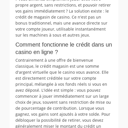
propre argent, sans restrictions, et pouvoir retirer
vos gains immédiatement ? La solution existe : le
crédit de magasin de casino. Ce n'est pas un
bonus traditionnel, mais une avance directe sur
votre compte joueur, utilisable instantanément
sur les machines à sous et autres jeux.
Comment fonctionne le crédit dans un
casino en ligne ?
Contrairement à une offre de bienvenue
classique, le crédit magasin est une somme
d'argent virtuelle que le casino vous avance. Elle
est directement créditée sur votre compte
principal, mélangée à vos fonds réels si vous en
avez déposé. L'idée est simple : vous pouvez
commencer à jouer immédiatement sur un large
choix de jeux, souvent sans restriction de mise ou
de pourcentage de contribution. Lorsque vous
gagnez, vos gains sont ajoutés à votre solde. Pour
débloquer la possibilité de retirer, vous devez
généralement miser le montant du crédit un