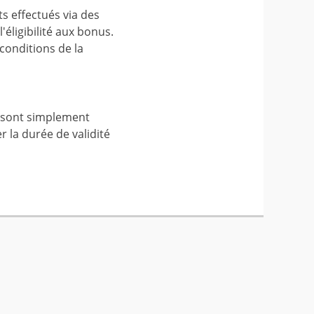
s effectués via des
'éligibilité aux bonus.
 conditions de la
s sont simplement
r la durée de validité