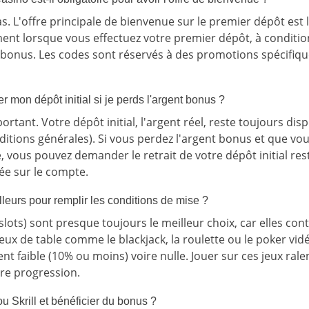
. L'offre principale de bienvenue sur le premier dépôt est 
nt lorsque vous effectuez votre premier dépôt, à condition
 bonus. Les codes sont réservés à des promotions spécifique
er mon dépôt initial si je perds l'argent bonus ?
ortant. Votre dépôt initial, l'argent réel, reste toujours dis
ditions générales). Si vous perdez l'argent bonus et que vou
, vous pouvez demander le retrait de votre dépôt initial re
e sur le compte.
lleurs pour remplir les conditions de mise ?
lots) sont presque toujours le meilleur choix, car elles co
 jeux de table comme le blackjack, la roulette ou le poker vid
nt faible (10% ou moins) voire nulle. Jouer sur ces jeux rale
re progression.
ou Skrill et bénéficier du bonus ?