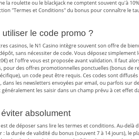
e la roulette ou le blackjack ne comptent souvent qu'à 10%,
section "Termes et Conditions" du bonus pour connaître le ta
 utiliser le code promo ?
res casinos, le N1 Casino intègre souvent son offre de bie
 dépôt, sans nécessiter de code. Vous déposez simplemen
0€) et l'offre vous est proposée avant validation. Il faut alo
, pour des offres promotionnelles ponctuelles (bonus de 
pécifique), un code peut être requis. Ces codes sont diffusés
 dans les newsletters envoyées par email, ou parfois sur de
faut généralement les saisir dans un champ prévu à cet effet d
 éviter absolument
est de déposer sans lire les termes et conditions. Au-delà d
ur : la durée de validité du bonus (souvent 7 à 14 jours), le 