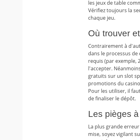
les jeux de table comm
Vérifiez toujours la 
chaque jeu.
Où trouver et
Contrairement à d'aut
dans le processus de
requis (par exemple, 2
l'accepter. Néanmoins
gratuits sur un slot s
promotions du casino,
Pour les utiliser, il 
de finaliser le dépôt.
Les pièges à
La plus grande erreur 
mise, soyez vigilant s