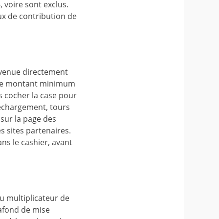
 voire sont exclus.
ux de contribution de
nvenue directement
t le montant minimum
rs cocher la case pour
rechargement, tours
 sur la page des
s sites partenaires.
ans le cashier, avant
u multiplicateur de
plafond de mise