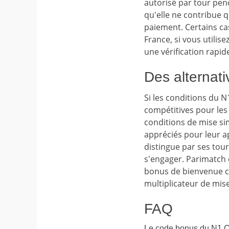
autorisé par tour pend
qu'elle ne contribue 
paiement. Certains cas
France, si vous utili
une vérification rapid
Des alternat
Si les conditions du 
compétitives pour les
conditions de mise sim
appréciés pour leur 
distingue par ses tou
s'engager. Parimatch e
bonus de bienvenue cl
multiplicateur de mise
FAQ
Le code bonus du N1 Cas