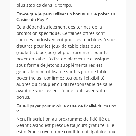
plus stables dans le temps.
Est-ce que je peux utiliser un bonus sur le poker au
Casino du Puy ?
Cela dépend strictement des termes de la
promotion spécifique. Certaines offres sont
conçues exclusivement pour les machines à sous,
d’autres pour les jeux de table classiques
(roulette, blackjack), et plus rarement pour le
poker en salle. L’offre de bienvenue classique
sous forme de jetons supplémentaires est
généralement utilisable sur les jeux de table,
poker inclus. Confirmez toujours l’éligibilité
auprès du croupier ou du responsable de salle
avant de vous asseoir à une table avec votre
bonus.
Faut-il payer pour avoir la carte de fidélité du casino
?
Non, l’inscription au programme de fidélité du
Géant Casino est presque toujours gratuite. Elle
est même souvent une condition obligatoire pour