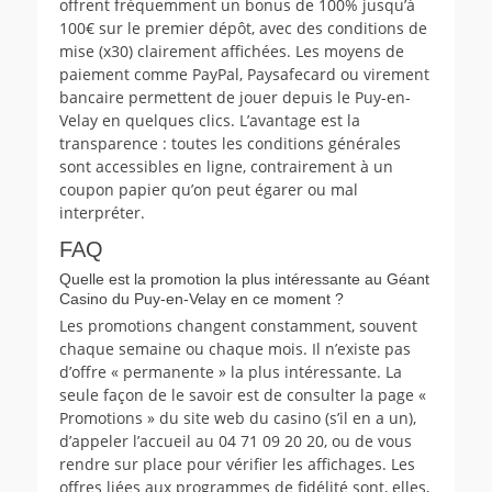
offrent fréquemment un bonus de 100% jusqu’à
100€ sur le premier dépôt, avec des conditions de
mise (x30) clairement affichées. Les moyens de
paiement comme PayPal, Paysafecard ou virement
bancaire permettent de jouer depuis le Puy-en-
Velay en quelques clics. L’avantage est la
transparence : toutes les conditions générales
sont accessibles en ligne, contrairement à un
coupon papier qu’on peut égarer ou mal
interpréter.
FAQ
Quelle est la promotion la plus intéressante au Géant
Casino du Puy-en-Velay en ce moment ?
Les promotions changent constamment, souvent
chaque semaine ou chaque mois. Il n’existe pas
d’offre « permanente » la plus intéressante. La
seule façon de le savoir est de consulter la page «
Promotions » du site web du casino (s’il en a un),
d’appeler l’accueil au 04 71 09 20 20, ou de vous
rendre sur place pour vérifier les affichages. Les
offres liées aux programmes de fidélité sont, elles,