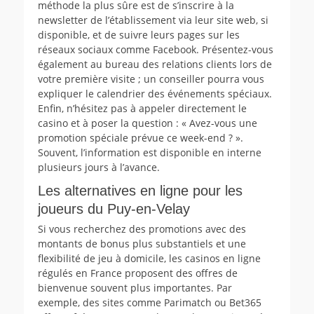
méthode la plus sûre est de s’inscrire à la
newsletter de l’établissement via leur site web, si
disponible, et de suivre leurs pages sur les
réseaux sociaux comme Facebook. Présentez-vous
également au bureau des relations clients lors de
votre première visite ; un conseiller pourra vous
expliquer le calendrier des événements spéciaux.
Enfin, n’hésitez pas à appeler directement le
casino et à poser la question : « Avez-vous une
promotion spéciale prévue ce week-end ? ».
Souvent, l’information est disponible en interne
plusieurs jours à l’avance.
Les alternatives en ligne pour les
joueurs du Puy-en-Velay
Si vous recherchez des promotions avec des
montants de bonus plus substantiels et une
flexibilité de jeu à domicile, les casinos en ligne
régulés en France proposent des offres de
bienvenue souvent plus importantes. Par
exemple, des sites comme Parimatch ou Bet365