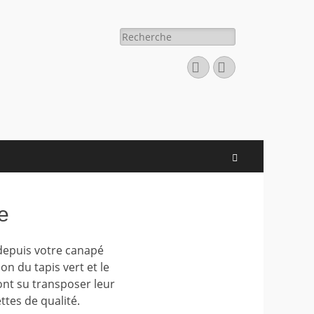
Rechercher :
Facebook
E-
mail
Recherche
e
 depuis votre canapé
on du tapis vert et le
 ont su transposer leur
ttes de qualité.