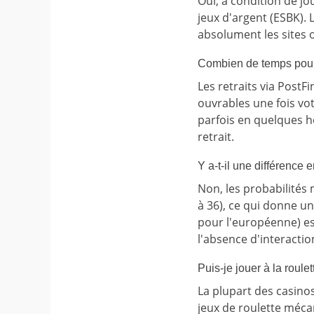
Oui, à condition de jo
jeux d'argent (ESBK). 
absolument les sites 
Combien de temps pour 
Les retraits via Post
ouvrables une fois vot
parfois en quelques he
retrait.
Y a-t-il une différence e
Non, les probabilités
à 36), ce qui donne u
pour l'européenne) est
l'absence d'interaction
Puis-je jouer à la roule
La plupart des casino
jeux de roulette méca