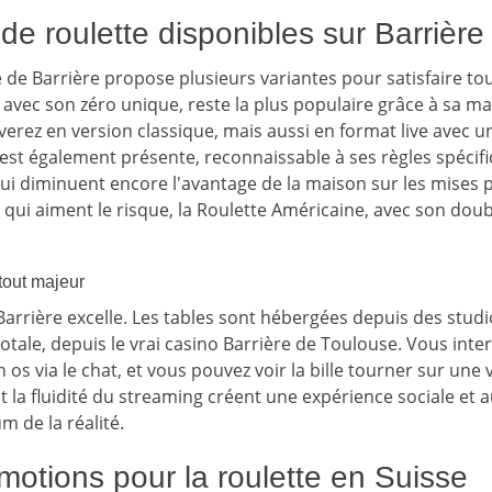
de roulette disponibles sur Barrière
 de Barrière propose plusieurs variantes pour satisfaire tous
avec son zéro unique, reste la plus populaire grâce à sa m
verez en version classique, mais aussi en format live avec u
 est également présente, reconnaissable à ses règles spéci
qui diminuent encore l'avantage de la maison sur les mises 
qui aiment le risque, la Roulette Américaine, avec son doubl
atout majeur
 Barrière excelle. Les tables sont hébergées depuis des stud
tale, depuis le vrai casino Barrière de Toulouse. Vous inte
 os via le chat, et vous pouvez voir la bille tourner sur une 
 la fluidité du streaming créent une expérience sociale et 
 de la réalité.
motions pour la roulette en Suisse