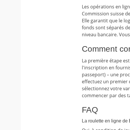
Les opérations en lign
Commission suisse des 
Elle garantit que le l
fonds sont séparés des
niveau bancaire. Vous 
Comment com
La première étape est
l'inscription en fourni
passeport) – une proc
effectuez un premier d
sélectionnez votre var
commencer par des tab
FAQ
La roulette en ligne de 