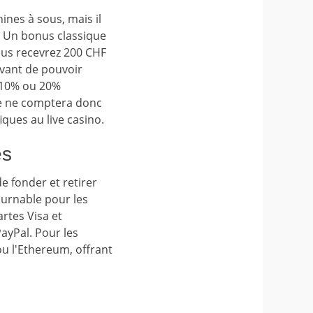
ines à sous, mais il
ns. Un bonus classique
ous recevrez 200 CHF
avant de pouvoir
r 10% ou 20%
ge ne comptera donc
iques au live casino.
es
de fonder et retirer
ournable pour les
rtes Visa et
ayPal. Pour les
u l'Ethereum, offrant