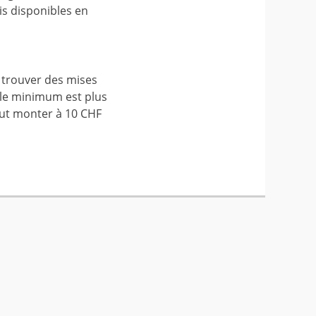
is disponibles en
 trouver des mises
 le minimum est plus
eut monter à 10 CHF