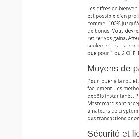
Les offres de bienven
est possible d'en prof
comme "100% jusqu'à 5
de bonus. Vous devrez 
retirer vos gains. At
seulement dans le rem
que pour 1 ou 2 CHF. P
Moyens de pa
Pour jouer à la roulet
facilement. Les métho
dépôts instantanés. Po
Mastercard sont accep
amateurs de cryptomon
des transactions anon
Sécurité et li