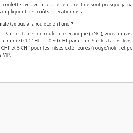
e roulette live avec croupier en direct ne sont presque jama
es impliquent des coûts opérationnels.
ale typique à la roulette en ligne ?
. Sur les tables de roulette mécanique (RNG), vous pouvez
, comme 0.10 CHF ou 0.50 CHF par coup. Sur les tables live,
1 CHF et 5 CHF pour les mises extérieures (rouge/noir), et p
s VIP.