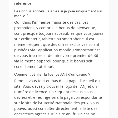
référence.
Les bonus sont-ils valables si je joue uniquement sur
mobile ?
Oui, dans l'immense majorité des cas. Les
promotions, y compris le bonus de bienvenue,
sont presque toujours accessibles que vous jouiez
sur ordinateur, tablette ou smartphone. Il est
même fréquent que des offres exclusives soient
pushées via l'application mobile. L'important est
de vous inscrire et de faire votre premier dépôt
via le même appareil pour que le bonus soit
correctement attribué.
Comment vérifier la licence ANJ d'un casino ?
Rendez-vous tout en bas de la page d'accueil du
site. Vous devez y trouver le logo de l'ANJ et un
numéro de licence. En cliquant dessus, vous
devriez être redirigé vers la page correspondante
sur le site de l'Autorité Nationale des Jeux. Vous
pouvez aussi consulter directement la liste des
opérateurs agréés sur le site anj.fr. Un casino