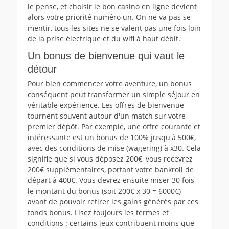
le pense, et choisir le bon casino en ligne devient
alors votre priorité numéro un. On ne va pas se
mentir, tous les sites ne se valent pas une fois loin
de la prise électrique et du wifi à haut débit.
Un bonus de bienvenue qui vaut le
détour
Pour bien commencer votre aventure, un bonus
conséquent peut transformer un simple séjour en
véritable expérience. Les offres de bienvenue
tournent souvent autour d'un match sur votre
premier dépôt. Par exemple, une offre courante et
intéressante est un bonus de 100% jusqu'à 500€,
avec des conditions de mise (wagering) à x30. Cela
signifie que si vous déposez 200€, vous recevrez
200€ supplémentaires, portant votre bankroll de
départ à 400€. Vous devrez ensuite miser 30 fois
le montant du bonus (soit 200€ x 30 = 6000€)
avant de pouvoir retirer les gains générés par ces
fonds bonus. Lisez toujours les termes et
conditions : certains jeux contribuent moins que