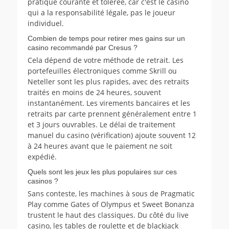
pratique courante et tolérée, car c'est le casino
qui a la responsabilité légale, pas le joueur
individuel.
Combien de temps pour retirer mes gains sur un
casino recommandé par Cresus ?
Cela dépend de votre méthode de retrait. Les
portefeuilles électroniques comme Skrill ou
Neteller sont les plus rapides, avec des retraits
traités en moins de 24 heures, souvent
instantanément. Les virements bancaires et les
retraits par carte prennent généralement entre 1
et 3 jours ouvrables. Le délai de traitement
manuel du casino (vérification) ajoute souvent 12
à 24 heures avant que le paiement ne soit
expédié.
Quels sont les jeux les plus populaires sur ces
casinos ?
Sans conteste, les machines à sous de Pragmatic
Play comme Gates of Olympus et Sweet Bonanza
trustent le haut des classiques. Du côté du live
casino, les tables de roulette et de blackjack