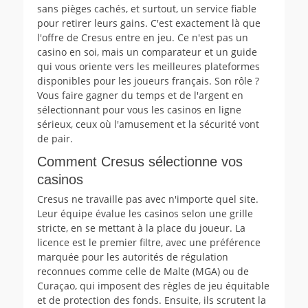
sans pièges cachés, et surtout, un service fiable
pour retirer leurs gains. C'est exactement là que
l'offre de Cresus entre en jeu. Ce n'est pas un
casino en soi, mais un comparateur et un guide
qui vous oriente vers les meilleures plateformes
disponibles pour les joueurs français. Son rôle ?
Vous faire gagner du temps et de l'argent en
sélectionnant pour vous les casinos en ligne
sérieux, ceux où l'amusement et la sécurité vont
de pair.
Comment Cresus sélectionne vos
casinos
Cresus ne travaille pas avec n'importe quel site.
Leur équipe évalue les casinos selon une grille
stricte, en se mettant à la place du joueur. La
licence est le premier filtre, avec une préférence
marquée pour les autorités de régulation
reconnues comme celle de Malte (MGA) ou de
Curaçao, qui imposent des règles de jeu équitable
et de protection des fonds. Ensuite, ils scrutent la