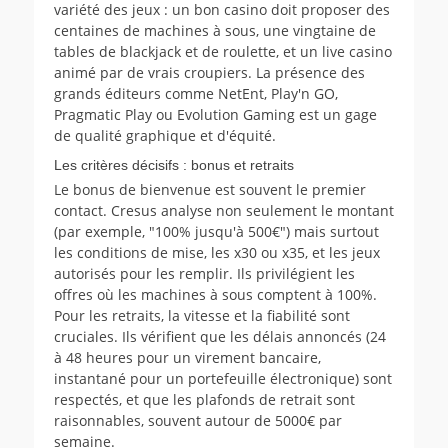
variété des jeux : un bon casino doit proposer des
centaines de machines à sous, une vingtaine de
tables de blackjack et de roulette, et un live casino
animé par de vrais croupiers. La présence des
grands éditeurs comme NetEnt, Play'n GO,
Pragmatic Play ou Evolution Gaming est un gage
de qualité graphique et d'équité.
Les critères décisifs : bonus et retraits
Le bonus de bienvenue est souvent le premier
contact. Cresus analyse non seulement le montant
(par exemple, "100% jusqu'à 500€") mais surtout
les conditions de mise, les x30 ou x35, et les jeux
autorisés pour les remplir. Ils privilégient les
offres où les machines à sous comptent à 100%.
Pour les retraits, la vitesse et la fiabilité sont
cruciales. Ils vérifient que les délais annoncés (24
à 48 heures pour un virement bancaire,
instantané pour un portefeuille électronique) sont
respectés, et que les plafonds de retrait sont
raisonnables, souvent autour de 5000€ par
semaine.