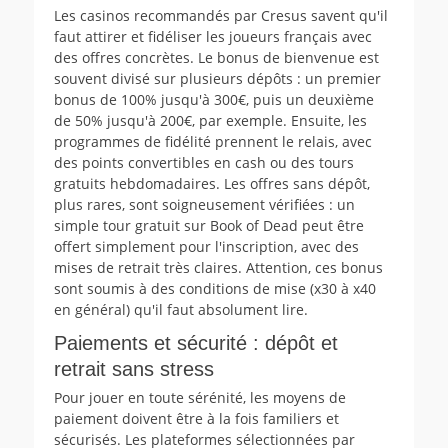
Les casinos recommandés par Cresus savent qu'il
faut attirer et fidéliser les joueurs français avec
des offres concrètes. Le bonus de bienvenue est
souvent divisé sur plusieurs dépôts : un premier
bonus de 100% jusqu'à 300€, puis un deuxième
de 50% jusqu'à 200€, par exemple. Ensuite, les
programmes de fidélité prennent le relais, avec
des points convertibles en cash ou des tours
gratuits hebdomadaires. Les offres sans dépôt,
plus rares, sont soigneusement vérifiées : un
simple tour gratuit sur Book of Dead peut être
offert simplement pour l'inscription, avec des
mises de retrait très claires. Attention, ces bonus
sont soumis à des conditions de mise (x30 à x40
en général) qu'il faut absolument lire.
Paiements et sécurité : dépôt et
retrait sans stress
Pour jouer en toute sérénité, les moyens de
paiement doivent être à la fois familiers et
sécurisés. Les plateformes sélectionnées par