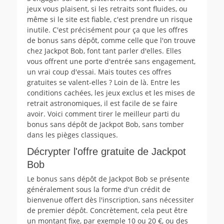
jeux vous plaisent, si les retraits sont fluides, ou
même si le site est fiable, c'est prendre un risque
inutile. C'est précisément pour ça que les offres
de bonus sans dépôt, comme celle que l'on trouve
chez Jackpot Bob, font tant parler d'elles. Elles
vous offrent une porte d'entrée sans engagement,
un vrai coup d'essai. Mais toutes ces offres
gratuites se valent-elles ? Loin de là. Entre les
conditions cachées, les jeux exclus et les mises de
retrait astronomiques, il est facile de se faire
avoir. Voici comment tirer le meilleur parti du
bonus sans dépôt de Jackpot Bob, sans tomber
dans les pièges classiques.
Décrypter l'offre gratuite de Jackpot
Bob
Le bonus sans dépôt de Jackpot Bob se présente
généralement sous la forme d'un crédit de
bienvenue offert dès l'inscription, sans nécessiter
de premier dépôt. Concrètement, cela peut être
un montant fixe, par exemple 10 ou 20 €, ou des