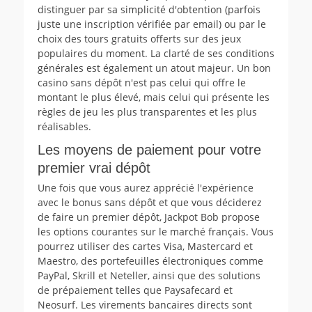
distinguer par sa simplicité d'obtention (parfois
juste une inscription vérifiée par email) ou par le
choix des tours gratuits offerts sur des jeux
populaires du moment. La clarté de ses conditions
générales est également un atout majeur. Un bon
casino sans dépôt n'est pas celui qui offre le
montant le plus élevé, mais celui qui présente les
règles de jeu les plus transparentes et les plus
réalisables.
Les moyens de paiement pour votre
premier vrai dépôt
Une fois que vous aurez apprécié l'expérience
avec le bonus sans dépôt et que vous déciderez
de faire un premier dépôt, Jackpot Bob propose
les options courantes sur le marché français. Vous
pourrez utiliser des cartes Visa, Mastercard et
Maestro, des portefeuilles électroniques comme
PayPal, Skrill et Neteller, ainsi que des solutions
de prépaiement telles que Paysafecard et
Neosurf. Les virements bancaires directs sont