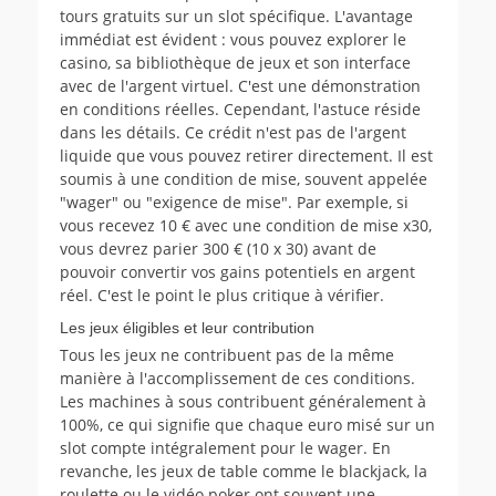
tours gratuits sur un slot spécifique. L'avantage
immédiat est évident : vous pouvez explorer le
casino, sa bibliothèque de jeux et son interface
avec de l'argent virtuel. C'est une démonstration
en conditions réelles. Cependant, l'astuce réside
dans les détails. Ce crédit n'est pas de l'argent
liquide que vous pouvez retirer directement. Il est
soumis à une condition de mise, souvent appelée
"wager" ou "exigence de mise". Par exemple, si
vous recevez 10 € avec une condition de mise x30,
vous devrez parier 300 € (10 x 30) avant de
pouvoir convertir vos gains potentiels en argent
réel. C'est le point le plus critique à vérifier.
Les jeux éligibles et leur contribution
Tous les jeux ne contribuent pas de la même
manière à l'accomplissement de ces conditions.
Les machines à sous contribuent généralement à
100%, ce qui signifie que chaque euro misé sur un
slot compte intégralement pour le wager. En
revanche, les jeux de table comme le blackjack, la
roulette ou le vidéo poker ont souvent une