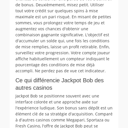
de bonus. Deuxièmement, misez petit. Utiliser
tout votre crédit sur quelques spins à mise
maximale est un pari risqué. En misant de petites
sommes, vous prolongez votre temps de jeu et
augmentez vos chances d'obtenir une
combinaison gagnante significative. L'objectif est
d'accumuler un solde qui, une fois les conditions
de mise remplies, laisse un profit retirable. Enfin,
surveillez votre progression. Votre compte joueur
affiche habituellement un compteur indiquant le
pourcentage des conditions de mise déjà
accompli. Ne perdez pas de vue cet indicateur.
Ce qui différencie Jackpot Bob des
autres casinos
Jackpot Bob se positionne souvent avec une
interface colorée et une approche axée sur
l'expérience ludique. Son bonus sans dépôt est un
élément clé de sa stratégie d'acquisition. Comparé
à d'autres casinos comme Megapari, Sportaza ou
Fresh Casino, l'offre de Jackpot Bob peut se