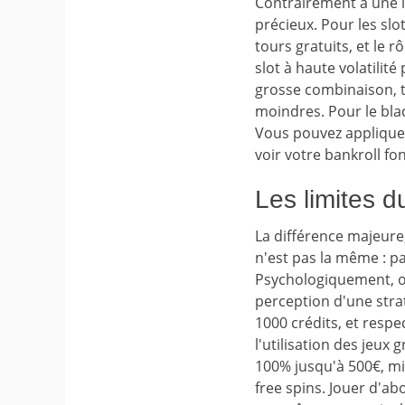
Contrairement à une id
précieux. Pour les sl
tours gratuits, et le r
slot à haute volatilit
grosse combinaison, t
moindres. Pour le black
Vous pouvez appliquer
voir votre bankroll fo
Les limites du
La différence majeure,
n'est pas la même : pa
Psychologiquement, o
perception d'une strat
1000 crédits, et respec
l'utilisation des jeu
100% jusqu'à 500€, mi
free spins. Jouer d'ab