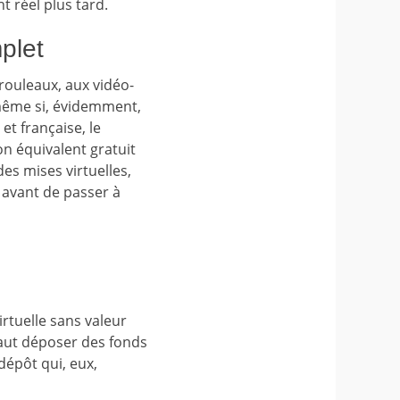
t réel plus tard.
mplet
 rouleaux, aux vidéo-
(même si, évidemment,
et française, le
on équivalent gratuit
es mises virtuelles,
e avant de passer à
rtuelle sans valeur
 faut déposer des fonds
dépôt qui, eux,