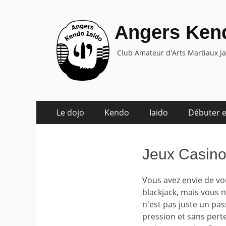
Angers Kend
Club Amateur d'Arts Martiaux J
Aller
Menu
Le dojo
Kendo
Iaido
Débuter e
au
principal
contenu
Jeux Casino
Vous avez envie de vo
blackjack, mais vous 
n'est pas juste un pa
pression et sans perte