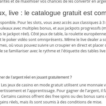
arités et de maximiser vos chances de les convertir en argen
x, live : le catalogue gratuit est co
ponible. Pour les slots, vous avez accès aux classiques à 3
ouleaux avec multiples bonus, et aux jackpots progressifs 
le jackpot réel). Côté jeux de table, la roulette européenne 
et le poker vidéo sont omniprésents. Même le live dealer a s
mes, où vous pouvez suivre un croupier en direct et placer d
e se familiariser avec le rythme et l'étiquette des tables liv
er de l'argent réel en jouant gratuitement ?
Les jeux de casino en mode gratuit utilisent une monnaie vi
divertissement et l'apprentissage. Pour gagner de l'argent, il
 Certains casinos offrent des free spins ou des bonus sans 
ains réels, mais ils sont soumis à des conditions de mise.