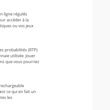
en ligne régulés
our accéder à la
tiques ou vos jeux
les probabilités (RTP)
naie utilisée. Jouer
ins que vous pourriez
t rechargeable
st ce qui en fait un
tes les