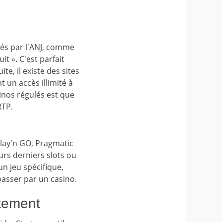
ulés par l'ANJ, comme
t ». C'est parfait
te, il existe des sites
 un accès illimité à
inos régulés est que
RTP.
Play'n GO, Pragmatic
rs derniers slots ou
un jeu spécifique,
asser par un casino.
itement