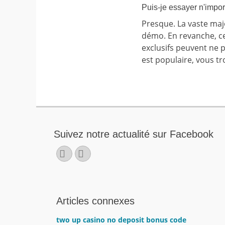
Puis-je essayer n'import
Presque. La vaste maj
démo. En revanche, cer
exclusifs peuvent ne p
est populaire, vous t
Suivez notre actualité sur Facebook
Facebook
E-
mail
Articles connexes
two up casino no deposit bonus code