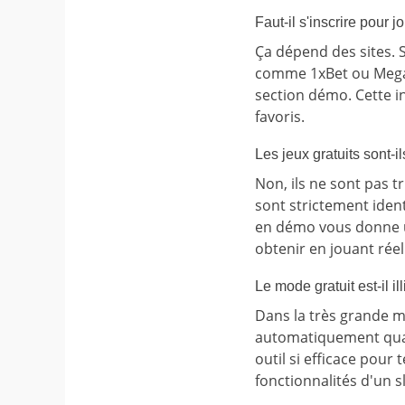
Faut-il s'inscrire pour 
Ça dépend des sites. S
comme 1xBet ou Megapa
section démo. Cette i
favoris.
Les jeux gratuits sont-i
Non, ils ne sont pas t
sont strictement ident
en démo vous donne un
obtenir en jouant rée
Le mode gratuit est-il il
Dans la très grande ma
automatiquement quand
outil si efficace pour 
fonctionnalités d'un s