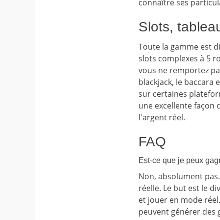
connaître ses particul
Slots, tableau
Toute la gamme est dis
slots complexes à 5 r
vous ne remportez pas 
blackjack, le baccara 
sur certaines platefor
une excellente façon d
l'argent réel.
FAQ
Est-ce que je peux gagn
Non, absolument pas. 
réelle. Le but est le 
et jouer en mode réel.
peuvent générer des g