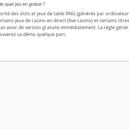
e quel jeu en gratuit ?
orité des slots et jeux de table RNG (générés par ordinateur
tains jeux de casino en direct (live casino) et certains titre
as avoir de version gratuite immédiatement. La règle généra
rouverez sa démo quelque part.