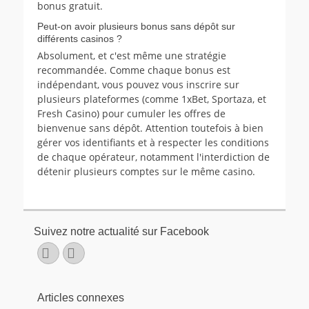
bonus gratuit.
Peut-on avoir plusieurs bonus sans dépôt sur
différents casinos ?
Absolument, et c'est même une stratégie
recommandée. Comme chaque bonus est
indépendant, vous pouvez vous inscrire sur
plusieurs plateformes (comme 1xBet, Sportaza, et
Fresh Casino) pour cumuler les offres de
bienvenue sans dépôt. Attention toutefois à bien
gérer vos identifiants et à respecter les conditions
de chaque opérateur, notamment l'interdiction de
détenir plusieurs comptes sur le même casino.
Suivez notre actualité sur Facebook
Facebook
E-
mail
Articles connexes