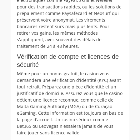
électroniques comme PayPal, Skrill et Neteller
pour des transactions rapides, ou les solutions de
prépaiement comme Paysafecard et Neosurf qui
préservent votre anonymat. Les virements
bancaires restent sûrs mais plus lents. Pour
retirer vos gains, les mêmes méthodes
s'appliquent, avec souvent des délais de
traitement de 24 à 48 heures.
Vérification de compte et licences de
sécurité
Même pour un bonus gratuit, le casino vous
demandera une vérification d'identité (KYC) avant
tout retrait. Préparez une pièce d'identité et un
justificatif de domicile. Assurez-vous que le casino
détient une licence reconnue, comme celle de
Malta Gaming Authority (MGA) ou de Curaçao
eGaming. Cette information est toujours en bas de
la page d'accueil. Un casino sérieux comme
Bet365 ou LeoVegas n'essaiera jamais de vous
faire jouer sans licence valide.