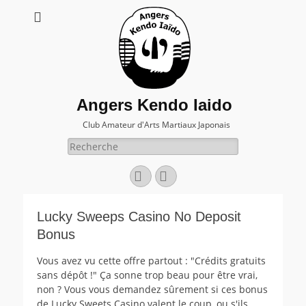
Angers Kendo Iaido
Club Amateur d'Arts Martiaux Japonais
Rechercher :
Facebook
E-
mail
Lucky Sweeps Casino No Deposit
Bonus
Vous avez vu cette offre partout : "Crédits gratuits
sans dépôt !" Ça sonne trop beau pour être vrai,
non ? Vous vous demandez sûrement si ces bonus
de Lucky Sweets Casino valent le coup, ou s'ils