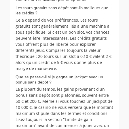
Les tours gratuits sans dépôt sont-ils meilleurs que
les crédits ?
Cela dépend de vos préférences. Les tours
gratuits sont généralement liés à une machine à
sous spécifique. Si c'est un bon slot, vos chances
peuvent être intéressantes. Les crédits gratuits
vous offrent plus de liberté pour explorer
différents jeux. Comparez toujours la valeur
théorique : 20 tours sur un slot à 0,10 € valent 2 €,
alors qu'un crédit de 5 € vous donne plus de
marge de manœuvre.
Que se passe-t-il si je gagne un jackpot avec un
bonus sans dépôt ?
La plupart du temps, les gains provenant d'un
bonus sans dépôt sont plafonnés, souvent entre
50 € et 200 €. Même si vous touchez un jackpot de
10 000 €, le casino ne vous versera que le montant
maximum stipulé dans les termes et conditions.
Lisez toujours la section "Limite de gain
maximum" avant de commencer à jouer avec un