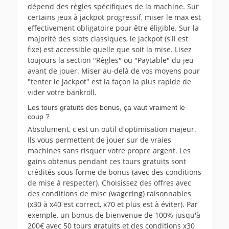
dépend des règles spécifiques de la machine. Sur
certains jeux à jackpot progressif, miser le max est
effectivement obligatoire pour être éligible. Sur la
majorité des slots classiques, le jackpot (s'il est
fixe) est accessible quelle que soit la mise. Lisez
toujours la section "Règles" ou "Paytable" du jeu
avant de jouer. Miser au-delà de vos moyens pour
"tenter le jackpot" est la façon la plus rapide de
vider votre bankroll.
Les tours gratuits des bonus, ça vaut vraiment le
coup ?
Absolument, c'est un outil d'optimisation majeur.
Ils vous permettent de jouer sur de vraies
machines sans risquer votre propre argent. Les
gains obtenus pendant ces tours gratuits sont
crédités sous forme de bonus (avec des conditions
de mise à respecter). Choisissez des offres avec
des conditions de mise (wagering) raisonnables
(x30 à x40 est correct, x70 et plus est à éviter). Par
exemple, un bonus de bienvenue de 100% jusqu'à
200€ avec 50 tours gratuits et des conditions x30