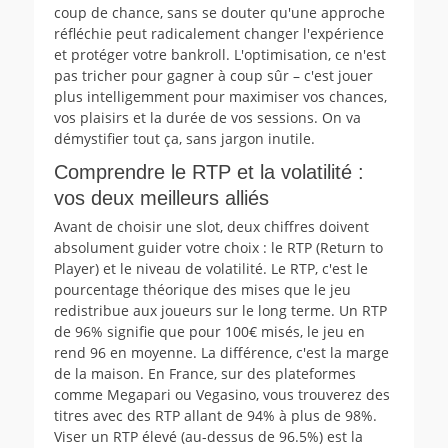
coup de chance, sans se douter qu'une approche
réfléchie peut radicalement changer l'expérience
et protéger votre bankroll. L'optimisation, ce n'est
pas tricher pour gagner à coup sûr – c'est jouer
plus intelligemment pour maximiser vos chances,
vos plaisirs et la durée de vos sessions. On va
démystifier tout ça, sans jargon inutile.
Comprendre le RTP et la volatilité :
vos deux meilleurs alliés
Avant de choisir une slot, deux chiffres doivent
absolument guider votre choix : le RTP (Return to
Player) et le niveau de volatilité. Le RTP, c'est le
pourcentage théorique des mises que le jeu
redistribue aux joueurs sur le long terme. Un RTP
de 96% signifie que pour 100€ misés, le jeu en
rend 96 en moyenne. La différence, c'est la marge
de la maison. En France, sur des plateformes
comme Megapari ou Vegasino, vous trouverez des
titres avec des RTP allant de 94% à plus de 98%.
Viser un RTP élevé (au-dessus de 96.5%) est la